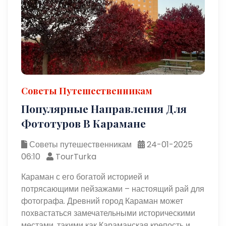
Советы Путешественникам
Популярные Направления Для
Фототуров В Карамане
Советы путешественникам
24-01-2025
06:10
TourTurka
Караман с его богатой историей и
потрясающими пейзажами – настоящий рай для
фотографа. Древний город Караман может
похвастаться замечательными историческими
местами, такими как Караманская крепость и