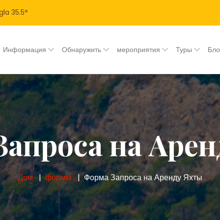
gla
35.5
°
Информация
Обнаружить
мероприятия
Туры
Бл
апроса на Аре
Дом
формы
Форма Запроса на Аренду Яхты