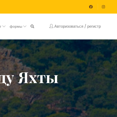
Авторизоваться / регистр
ог
формы
нду Яхты