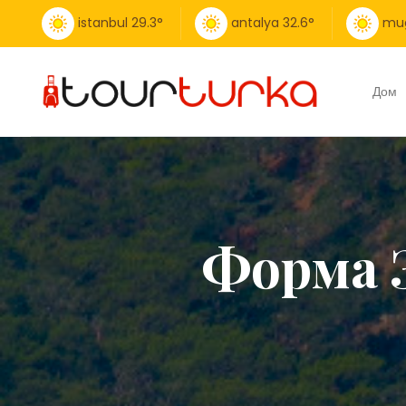
istanbul
29.3
°
antalya
32.6
°
mu
Дом
Форма З