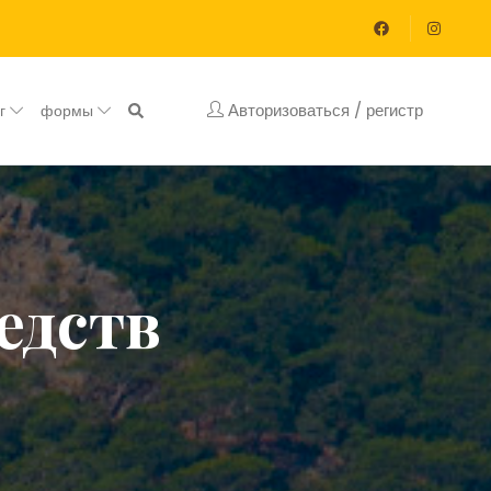
Авторизоваться / регистр
ог
формы
едств