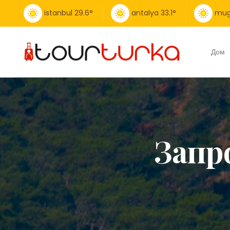
istanbul
29.6
°
antalya
33.1
°
mug
Дом
Запр