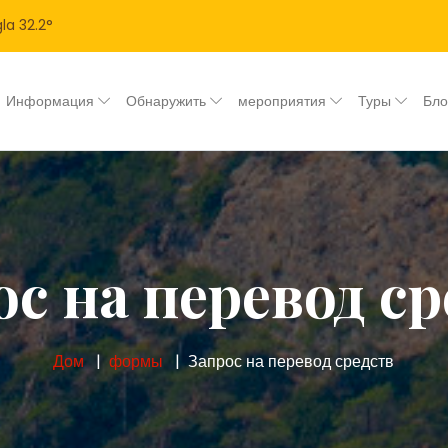
la
32.2
°
Информация
Обнаружить
мероприятия
Туры
Бл
ос на перевод ср
Дом
формы
Запрос на перевод средств