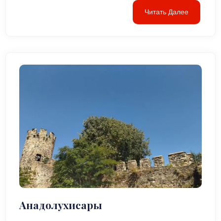
Читать Далее
Анадолухисары