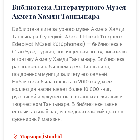
Библиотека Литературного Музея
Ахмета Хамди Танпынара
Библиотека литературного музея Ахмета Хамди
Танпынара (турецкий: Ahmet Hamdi Tanpınar
Edebiyat Müzesi Kütüphanesi) — библиотека в
Стамбуле, Турция, посвященная поэту, писателю
и критику Ахмету Хамди Танпынару. Библиотека
расположена в бывшем доме Танпынара,
подаренном муниципалитету его семьей.
Библиотека была открыта в 2010 году, и ее
коллекция насчитывает более 10 000 книг,
рукописей и документов, связанных с жизнью и
творчеством Танпынара. В библиотеке также
есть читальный зал, исследовательский центр и
сувенирный магазин.
Мармара,İstanbul