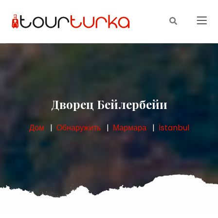
Дворец Бейлербейи
Дом
Обнаружить
Мармара
İstanbul