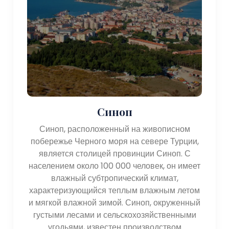
производство стали и текстильное производство. Кроме
того, туризм играет важную роль в местной экономике,
поскольку посетителей привлекают красота природы,
культурное наследие и традиционная кухня.
Туризм:
Регион Черного моря предлагает уникальное сочетание
природной красоты, исторические места и культурный
опыт. Некоторые из примечательных
Синоп
достопримечательностей включают в себя:
Синоп, расположенный на живописном
побережье Черного моря на севере Турции,
- Монастырь Сумела. Расположенный недалеко от
является столицей провинции Синоп. С
Трабзона монастырь Сумела представляет собой
населением около 100 000 человек, он имеет
необычный греческий православный монастырь,
влажный субтропический климат,
построенный в скалах поросшей лесом горы. Это
характеризующийся теплым влажным летом
важное религиозное и историческое место,
и мягкой влажной зимой. Синоп, окруженный
привлекающее посетителей своей потрясающей
густыми лесами и сельскохозяйственными
архитектурой и живописными окрестностями.
угодьями, известен производством