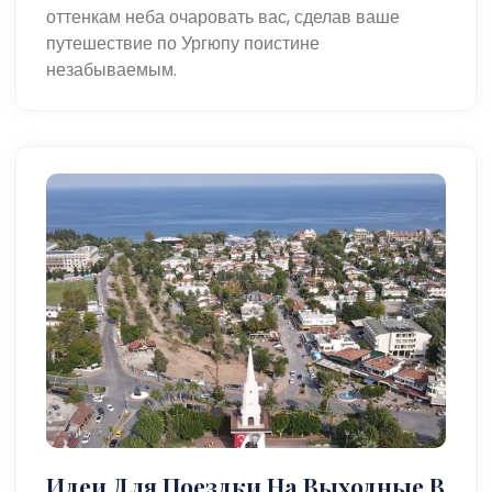
оттенкам неба очаровать вас, сделав ваше
путешествие по Ургюпу поистине
незабываемым.
Идеи Для Поездки На Выходные В