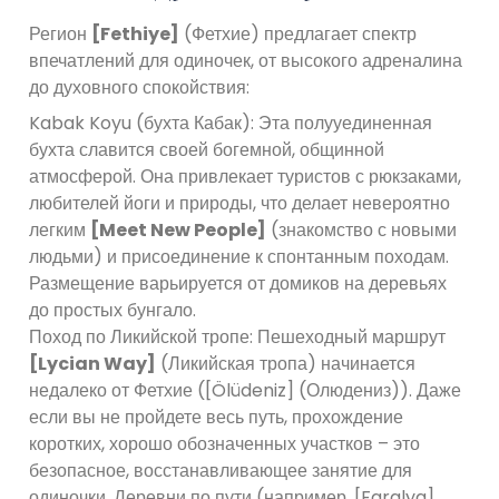
Регион
[Fethiye]
(Фетхие) предлагает спектр
впечатлений для одиночек, от высокого адреналина
до духовного спокойствия:
Kabak Koyu (бухта Кабак): Эта полууединенная
бухта славится своей богемной, общинной
атмосферой. Она привлекает туристов с рюкзаками,
любителей йоги и природы, что делает невероятно
легким
[Meet New People]
(знакомство с новыми
людьми) и присоединение к спонтанным походам.
Размещение варьируется от домиков на деревьях
до простых бунгало.
Поход по Ликийской тропе: Пешеходный маршрут
[Lycian Way]
(Ликийская тропа) начинается
недалеко от Фетхие ([Ölüdeniz] (Олюдениз)). Даже
если вы не пройдете весь путь, прохождение
коротких, хорошо обозначенных участков – это
безопасное, восстанавливающее занятие для
одиночки. Деревни по пути (например, [Faralya]