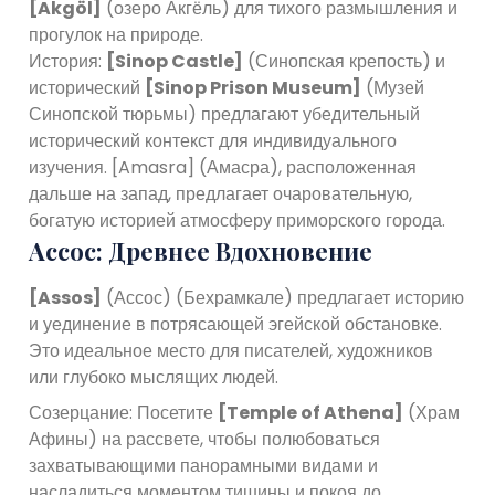
[Akgöl]
(озеро Акгёль) для тихого размышления и
прогулок на природе.
История:
[Sinop Castle]
(Синопская крепость) и
исторический
[Sinop Prison Museum]
(Музей
Синопской тюрьмы) предлагают убедительный
исторический контекст для индивидуального
изучения. [Amasra] (Амасра), расположенная
дальше на запад, предлагает очаровательную,
богатую историей атмосферу приморского города.
Ассос: Древнее Вдохновение
[Assos]
(Ассос) (Бехрамкале) предлагает историю
и уединение в потрясающей эгейской обстановке.
Это идеальное место для писателей, художников
или глубоко мыслящих людей.
Созерцание: Посетите
[Temple of Athena]
(Храм
Афины) на рассвете, чтобы полюбоваться
захватывающими панорамными видами и
насладиться моментом тишины и покоя до