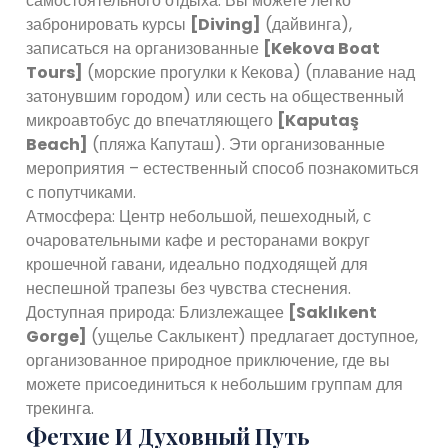
самостоятельного отдыха. Вы можете легко
забронировать курсы
[Diving]
(дайвинга),
записаться на организованные
[Kekova Boat
Tours]
(морские прогулки к Кекова) (плавание над
затонувшим городом) или сесть на общественный
микроавтобус до впечатляющего
[Kaputaş
Beach]
(пляжа Капуташ). Эти организованные
мероприятия – естественный способ познакомиться
с попутчиками.
Атмосфера: Центр небольшой, пешеходный, с
очаровательными кафе и ресторанами вокруг
крошечной гавани, идеально подходящей для
неспешной трапезы без чувства стеснения.
Доступная природа: Близлежащее
[Saklıkent
Gorge]
(ущелье Саклыкент) предлагает доступное,
организованное природное приключение, где вы
можете присоединиться к небольшим группам для
трекинга.
Фетхие И Духовный Путь