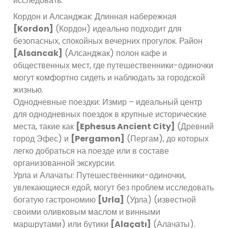
исследовать:
Кордон и Алсанджак: Длинная набережная
[Kordon]
(Кордон) идеально подходит для
безопасных, спокойных вечерних прогулок. Район
[Alsancak]
(Алсанджак) полон кафе и
общественных мест, где путешественники-одиночки
могут комфортно сидеть и наблюдать за городской
жизнью.
Однодневные поездки: Измир – идеальный центр
для однодневных поездок в крупные исторические
места, такие как
[Ephesus Ancient City]
(Древний
город Эфес) и
[Pergamon]
(Пергам), до которых
легко добраться на поезде или в составе
организованной экскурсии.
Урла и Алачаты: Путешественники-одиночки,
увлекающиеся едой, могут без проблем исследовать
богатую гастрономию
[Urla]
(Урла) (известной
своими оливковым маслом и винными
маршрутами) или бутики
[Alaçatı]
(Алачаты).