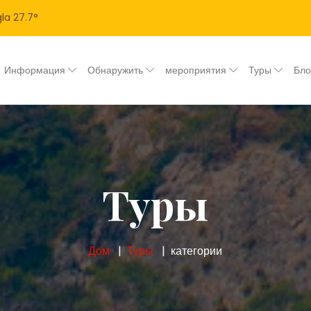
la
27.7
°
Информация
Обнаружить
мероприятия
Туры
Бл
Туры
Дом
Туры
категории