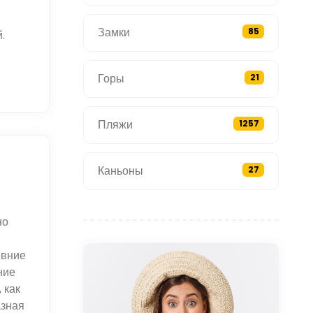
Замки
85
.
Горы
21
Пляжи
1257
Каньоны
27
но
евние
ние
 как
азная