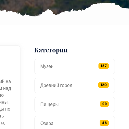
Категории
Музеи
187
ий на
Древний город
120
м над
по
ины.
Пещеры
99
ды по
ть
ты,
Озера
48