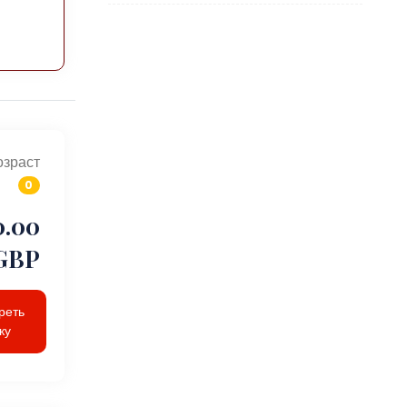
озраст
0
0.00
GBP
реть
ку