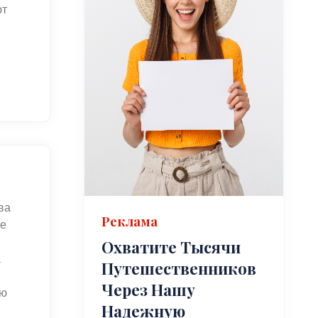
ют
ва
Реклама
ые
Охватите Тысячи
а
Путешественников
Через Нашу
ую
Надежную