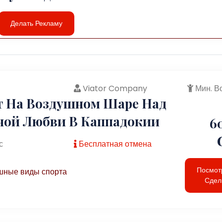
Делать Рекламу
Viator Company
Мин. В
т На Воздушном Шаре Над
ной Любви В Каппадокии
6
с
Бесплатная отмена
Посмот
ные виды спорта
Сдел