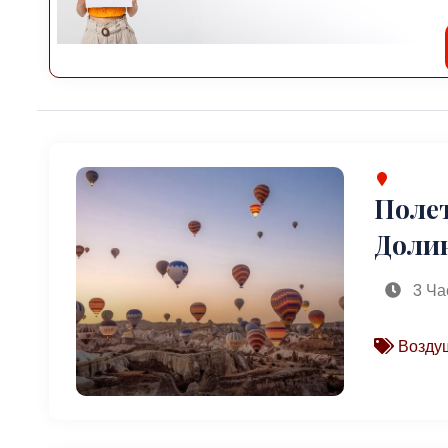
Поле
Доли
3 Ча
Воздуш