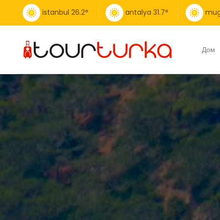
istanbul
26.2
°
antalya
31.7
°
mug
Дом