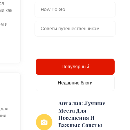
ся
How To Go
ми как
ом и
Советы путешественникам
Популярный
Недавние блоги
Анталия: Лучшие
 для
Места Для
ния
Посещения И
Важные Советы
я