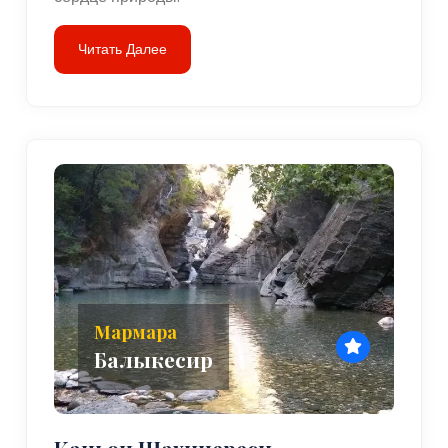
Читать Далее
Мармара
Балыкесир
Каньон Шахинереси