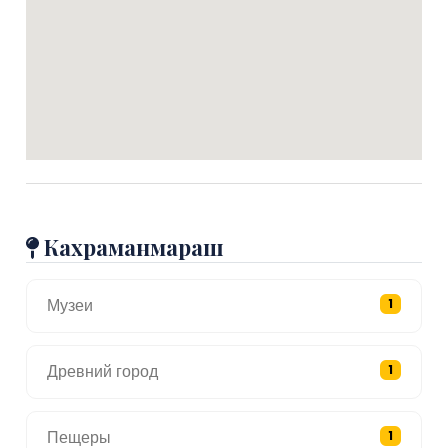
Кахраманмараш
Музеи
1
Древний город
1
Пещеры
1