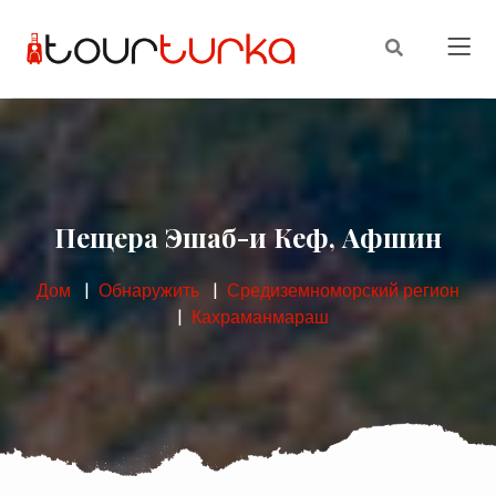
Пещера Эшаб-и Кеф, Афшин
Дом
Обнаружить
Средиземноморский регион
Кахраманмараш