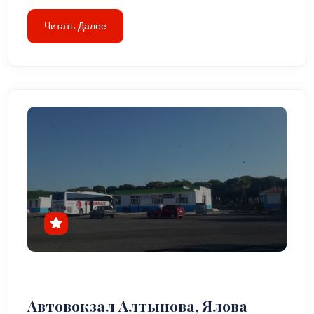
Читать Далее
Автовокзал Алтынова, Ялова