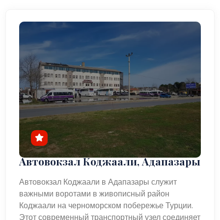
Автовокзал Коджаали, Адапазары
Автовокзал Коджаали в Адапазары служит
важными воротами в живописный район
Коджаали на черноморском побережье Турции.
Этот современный транспортный узел соединяет