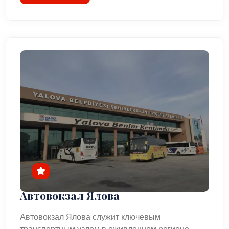
Автовокзал Ялова
Автовокзал Ялова служит ключевым