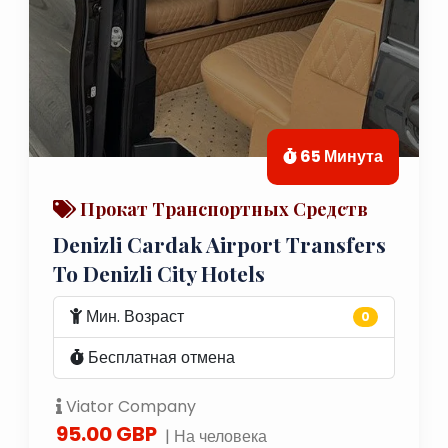
65 Минута
Прокат Транспортных Средств
Denizli Cardak Airport Transfers
To Denizli City Hotels
Мин. Возраст
0
Бесплатная отмена
Viator Company
95.00 GBP
| На человека