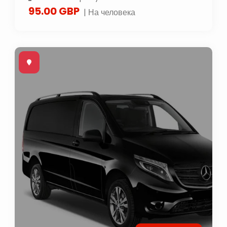
95.00 GBP
| На человека