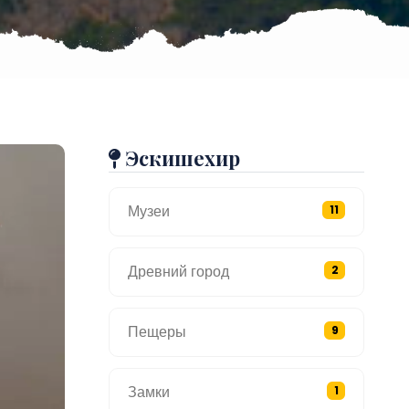
Эскишехир
Музеи
11
Древний город
2
Пещеры
9
Замки
1