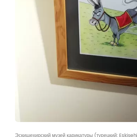
Эскишехирский музей карикатуры (турецкий: Eskişeh