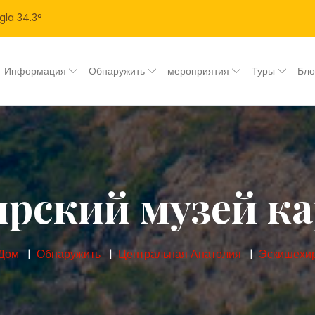
gla
34.3
°
Информация
Обнаружить
мероприятия
Туры
Бл
рский музей к
Дом
Обнаружить
Центральная Анатолия
Эскишехи