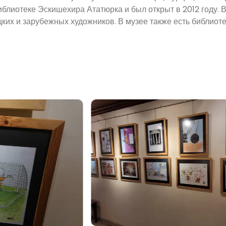
иблиотеке Эскишехира Ататюрка и был открыт в 2012 году. 
ких и зарубежных художников. В музее также есть библиоте