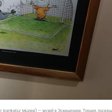
ir Karikatür Müzesi) — музей в Эскишехире, Турция, посвя