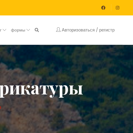
Авторизоваться / регистр
ог
формы
арикатуры
р