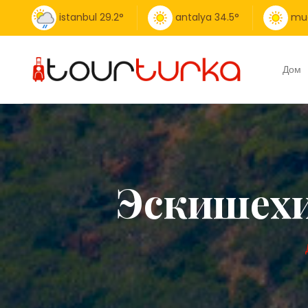
istanbul
29.2
°
antalya
34.5
°
mu
Дом
Эскишехи