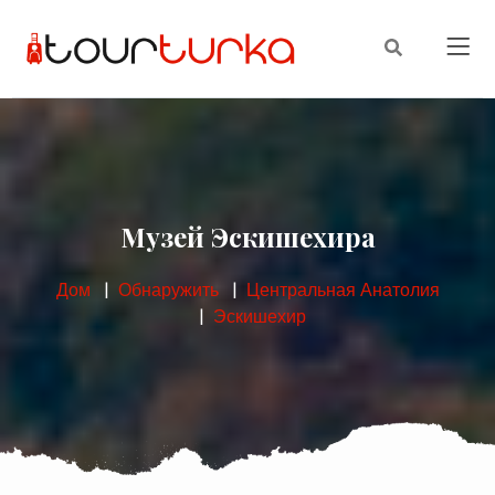
Музей Эскишехира
Дом
Обнаружить
Центральная Анатолия
Эскишехир