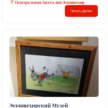
Центральная Анатолия,Эскишехир
Читать Далее
Эскишехирский Музей