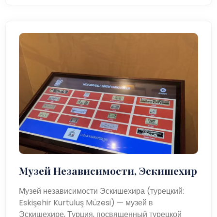
Музей Независимости, Эскишехир
Музей независимости Эскишехира (турецкий:
Eskişehir Kurtuluş Müzesi) — музей в
Эскишехире, Турция, посвященный турецкой