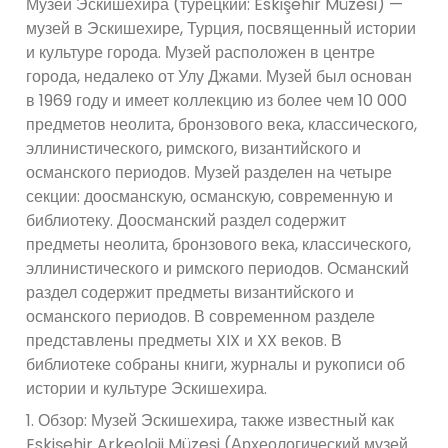
Музей Эскишехира (турецкий: Eskişehir Müzesi) —
музей в Эскишехире, Турция, посвященный истории
и культуре города. Музей расположен в центре
города, недалеко от Улу Джами. Музей был основан
в 1969 году и имеет коллекцию из более чем 10 000
предметов неолита, бронзового века, классического,
эллинистического, римского, византийского и
османского периодов. Музей разделен на четыре
секции: доосманскую, османскую, современную и
библиотеку. Доосманский раздел содержит
предметы неолита, бронзового века, классического,
эллинистического и римского периодов. Османский
раздел содержит предметы византийского и
османского периодов. В современном разделе
представлены предметы XIX и XX веков. В
библиотеке собраны книги, журналы и рукописи об
истории и культуре Эскишехира.
1. Обзор: Музей Эскишехира, также известный как
Eskişehir Arkeoloji Müzesi (Археологический музей