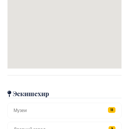
Эскишехир
Музеи
11
2