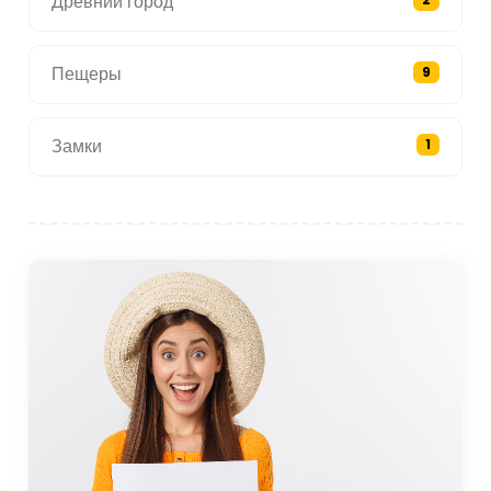
Древний город
Пещеры
9
Замки
1