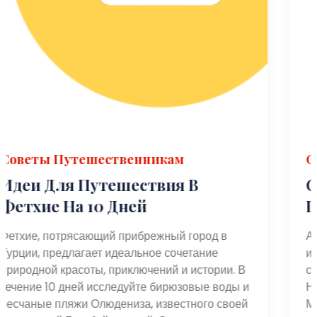
Советы Путешественникам
Самые Красивые Места Для
Посещения В Анкаре, Турция
Анкара, столица Турции, предлагает сочетание
исторических достопримечательностей и
В
современных достопримечательностей.
и
Начните с посещения Аныткабира, мавзолея
й
Мустафы Кемаля Ататюрка, основателя