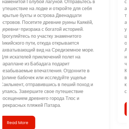
современной Турции, который является
архитектурным шедевром и символом
турецкой гордости. Исследуйте Музей
анатолийских цивилизаций, где хранятся
увлекательные артефакты древних
цивилизаций. Чтобы получить представление
об истории города, отправляйтесь в замок
Анкары, откуда открывается панорамный вид
на город. Прогуляйтесь по парку Генчлик,
чтобы уединиться, или посетите мечеть
Кочатепе, одну из самых больших и
впечатляющих мечетей в Турции. Яркие кафе и
культурная жизнь Анкары также придают
современный вид этому историческому городу.
Read More