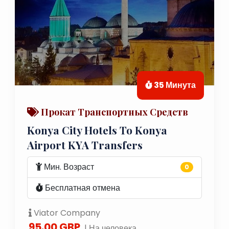
35 Минута
Прокат Транспортных Средств
Konya City Hotels To Konya
Airport KYA Transfers
Мин. Возраст
0
Бесплатная отмена
Viator Company
95.00 GBP
| На человека