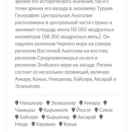
зрения его исторического значения, так и с
точки зрения его вклада в экономику Турции.
География: Центральная Анатолия
расположена в центральной части страны и
занимает площадь около 151 000 квадратных
километров (58 300 квадратных миль). Он
окружен регионом Черного моря на севере,
регионом Восточной Анатолии на востоке,
регионом Средиземноморья на юге и
регионом Эгейского моря на западе. Регион
состоит из нескольких провинций, включая
Анкару, Конью, Невшехир, Кайсери, Аксарай и
Эскишехир.
Невшехир
Эскишехир
Анкара
Чанкыры
Кырыккале
Йозгат
Сивас
Кайсери
Кыршехир
Аксарай
Нигде
Караман
Конья