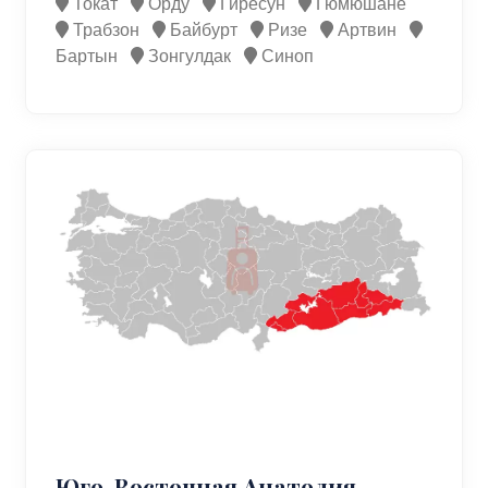
Токат
Орду
Гиресун
Гюмюшане
Трабзон
Байбурт
Ризе
Артвин
Бартын
Зонгулдак
Синоп
Юго-Восточная Анатолия