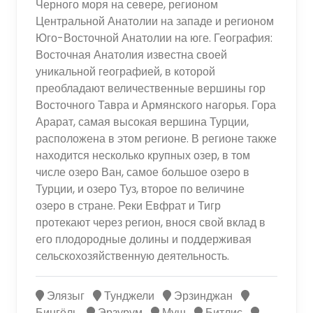
Черного моря на севере, регионом
Центральной Анатолии на западе и регионом
Юго-Восточной Анатолии на юге. География:
Восточная Анатолия известна своей
уникальной географией, в которой
преобладают величественные вершины гор
Восточного Тавра и Армянского нагорья. Гора
Арарат, самая высокая вершина Турции,
расположена в этом регионе. В регионе также
находится несколько крупных озер, в том
числе озеро Ван, самое большое озеро в
Турции, и озеро Туз, второе по величине
озеро в стране. Реки Евфрат и Тигр
протекают через регион, внося свой вклад в
его плодородные долины и поддерживая
сельскохозяйственную деятельность.
Элязыг
Тунджели
Эрзинджан
Бингёль
Эрзурум
Муш
Битлис