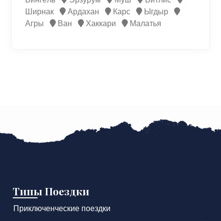
Ширнак
Ардахан
Карс
Ыгдыр
Агры
Ван
Хаккари
Малатья
Типы Поездки
Приключенческие поездки