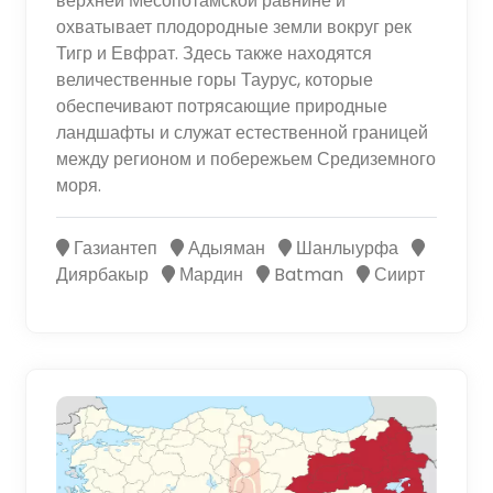
верхней Месопотамской равнине и
охватывает плодородные земли вокруг рек
Тигр и Евфрат. Здесь также находятся
величественные горы Таурус, которые
обеспечивают потрясающие природные
ландшафты и служат естественной границей
между регионом и побережьем Средиземного
моря.
Газиантеп
Адыяман
Шанлыурфа
Диярбакыр
Мардин
Batman
Сиирт