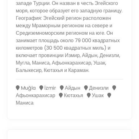
западе Турции. Он назван в честь Эгейского
моря, которое образует его западную границу.
География: Эгейский регион расположен
между Мраморным регионом на севере и
Средиземноморским регионом на юге. Он
занимает площадь около 79 000 квадратных
километров (30 500 квадратных миль) и
включает провинции Измир, Айдын, Денизли,
Мугла, Маниса, Афьонкарахисар, Ушак,
Балыкесир, Кютахья и Караман.
Muğla
İzmir
Айдын
Денизли
Афьонкарахисар
Кютахья
Ушак
Маниса