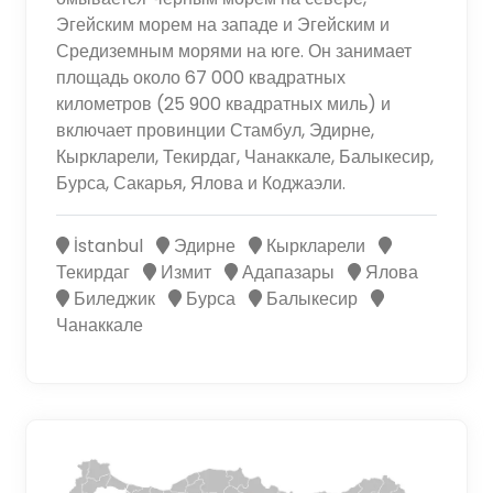
Эгейским морем на западе и Эгейским и
Средиземным морями на юге. Он занимает
площадь около 67 000 квадратных
километров (25 900 квадратных миль) и
включает провинции Стамбул, Эдирне,
Кыркларели, Текирдаг, Чанаккале, Балыкесир,
Бурса, Сакарья, Ялова и Коджаэли.
İstanbul
Эдирне
Кыркларели
Текирдаг
Измит
Адапазары
Ялова
Биледжик
Бурса
Балыкесир
Чанаккале