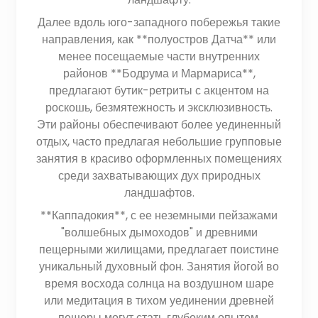
Далее вдоль юго-западного побережья такие
направления, как **полуостров Датча** или
менее посещаемые части внутренних
районов **Бодрума и Мармариса**,
предлагают бутик-ретриты с акцентом на
роскошь, безмятежность и эксклюзивность.
Эти районы обеспечивают более уединенный
отдых, часто предлагая небольшие групповые
занятия в красиво оформленных помещениях
среди захватывающих дух природных
ландшафтов.
**Каппадокия**, с ее неземными пейзажами
"волшебных дымоходов" и древними
пещерными жилищами, предлагает поистине
уникальный духовный фон. Занятия йогой во
время восхода солнца на воздушном шаре
или медитация в тихом уединении древней
пещеры могут стать глубоким опытом.