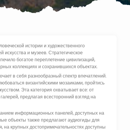
ловеческой истории и художественного
 искусства и музеев. Стратегическое
печило богатое переплетение цивилизаций,
рных коллекциях и сохранившихся объектах.
чает в себя разнообразный спектр впечатлений.
олюбоваться византийскими мозаиками, пройтись
усством. Эта категория охватывает все: от
галерей, предлагая всесторонний взгляд на
ованием информационных панелей, доступных на
имые объекты также предлагают аудиогиды для
ия, на крупных достопримечательностях доступны