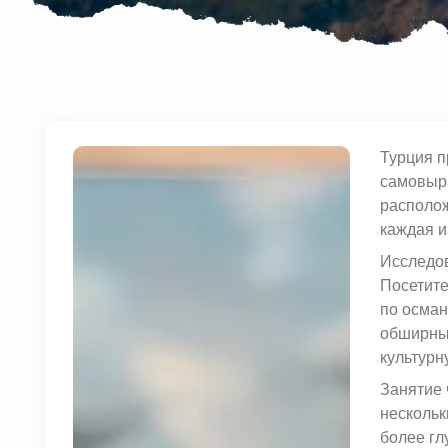
Турция п
самовыра
располож
каждая и
Исследов
Посетите
по осман
обширных
культурн
Занятие 
нескольк
более гл