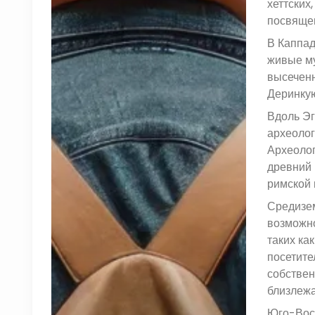
хеттских
посвящен
В Каппад
живые му
высеченн
Деринкую
Вдоль Эг
археолог
Археолог
древний 
римской 
Средизем
возможно
таких ка
посетите
собствен
близлежа
Юго-Вост