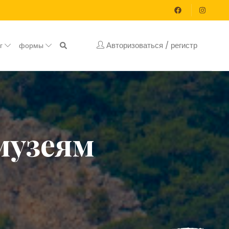
Авторизоваться / регистр
ог
формы
 музеям