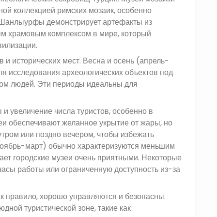
ной коллекцией римских мозаик, особенно
й Шанлыурфы демонстрирует артефакты из
ым храмовым комплексом в мире, который
вилизации.
 и исторических мест. Весна и осень (апрель-
ля исследования археологических объектов под
ом людей. Эти периоды идеальны для
и увеличение числа туристов, особенно в
и обеспечивают желанное укрытие от жары, но
тром или поздно вечером, чтобы избежать
(ноябрь-март) обычно характеризуются меньшим
ает городские музеи очень приятными. Некоторые
асы работы или ограниченную доступность из-за
как правило, хорошо управляются и безопасны.
ной туристической зоне, такие как