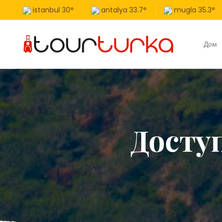
istanbul
30
°
antalya
33.7
°
mugla
35.3
°
Дом
Доступ