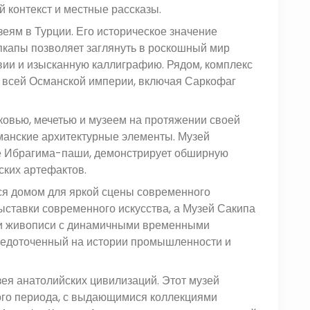
контекст и местные рассказы.
еям в Турции. Его историческое значение
пкапы позволяет заглянуть в роскошный мир
вии и изысканную каллиграфию. Рядом, комплекс
 всей Османской империи, включая Саркофаг
овью, мечетью и музеем на протяжении своей
манские архитектурные элементы. Музей
це Ибрагима-паши, демонстрирует обширную
ских артефактов.
ся домом для яркой сцены современного
ыставки современного искусства, а Музей Сакипа
 и живописи с динамичными временными
средоточенный на истории промышленности и
зея анатолийских цивилизаций. Этот музей
ого периода, с выдающимися коллекциями