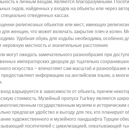
ьность к личным вещам, являются благоразумными. Посети
ных гидов, найденных у входов на объекты или через авто
 специально отведенных кассах.
щении религиозных объектов или мест, имеющих религиозно
 для женщин, что может включать закрытие плеч и колен. М
ходимо. Удобная обувь для ходьбы необходима, особенно д
 неровную местность и значительные расстояния.
ли могут ожидать замечательного разнообразия при доступе 
венных императорских дворцов до тщательно сохранившихс
ного искусства – впечатляет сам масштаб и разнообразие 
 предоставляют информацию на английском языке, а мног
и.
 вход варьируется в зависимости от объекта, причем неко
сокую стоимость. Музейный пропуск Turkey является широк
 многочисленным государственным музеям и историческим о
льно предлагая удобство и выгоду для тех, кто планирует 
ание художественного и музейного ландшафта Турции обе
язывающий посетителей с цивилизацией, охватывающей тыс