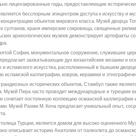
но лицензированные гиды, предоставляющие исторический 
является бесспорным эпицентром доступа к искусству и муз
 концентрацию объектов мирового класса. Музей дворца То
х султанов, храня имперские сокровища, священные релик
ских археологических музеев демонстрирует артефакты со
ра.
ятой Софии, монументальное сооружение, служившее церк
 предлагает захватывающие дух византийские мозаики и ос
о и исламского искусства, расположенный в бывшем двор
ю исламской каллиграфии, ковров, керамики и этнографиче
рандиозных исторических объектов, Стамбул также являет
а. Музей Пера часто проводит международные и турецкие в
и сочетает постоянную коллекцию османской каллиграфии
ми. Музей Рахми М. Коча предлагает уникальный опыт, со
та.
столица Турции, является домом для высоко оцененного Му
зно описывает историю Анатолии от палеолита до османск