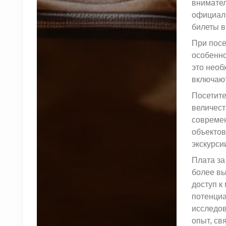
внимател
официаль
билеты в
При посе
особенно
это необ
включают
Посетите
величест
современ
объектов
экскурси
Плата за
более вы
доступ к
потенциа
исследов
опыт, св