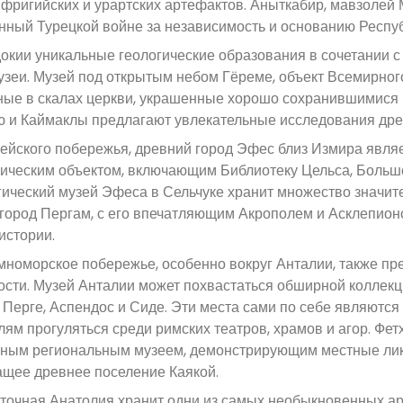
, фригийских и урартских артефактов. Аныткабир, мавзолей
ный Турецкой войне за независимость и основанию Респуб
окии уникальные геологические образования в сочетании с
зеи. Музей под открытым небом Гёреме, объект Всемирно
ые в скалах церкви, украшенные хорошо сохранившимися
 и Каймаклы предлагают увлекательные исследования дре
ейского побережья, древний город Эфес близ Измира явля
ическим объектом, включающим Библиотеку Цельса, Больш
ический музей Эфеса в Сельчуке хранит множество значител
город Пергам, с его впечатляющим Акрополем и Асклепионо
истории.
номорское побережье, особенно вокруг Анталии, также пр
сти. Музей Анталии может похвастаться обширной коллекци
к Перге, Аспендос и Сиде. Эти места сами по себе являютс
лям прогуляться среди римских театров, храмов и агор. Фе
ным региональным музеем, демонстрирующим местные лики
щее древнее поселение Каякой.
очная Анатолия хранит одни из самых необыкновенных ар