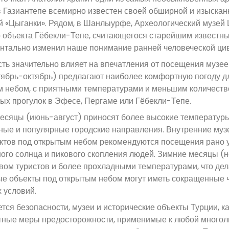
 Газиантепе всемирно известен своей обширной и изыскан
й «Цыганки». Рядом, в Шанлыурфе, Археологический музе
 объекта Гёбекли-Тепе, считающегося старейшим известн
тально изменил наше понимание ранней человеческой ци
ть значительно влияет на впечатления от посещения музеев
тябрь-октябрь) предлагают наиболее комфортную погоду д
 небом, с приятными температурами и меньшим количеств
ых прогулок в Эфесе, Пергаме или Гёбекли-Тепе.
есяцы (июнь-август) приносят более высокие температуры 
ые и популярные городские направления. Внутренние музе
ктов под открытым небом рекомендуются посещения рано у
ого солнца и пикового скопления людей. Зимние месяцы 
вом туристов и более прохладными температурами, что дел
е объекты под открытым небом могут иметь сокращенные ч
 условий.
ется безопасности, музеи и исторические объекты Турции, 
ные меры предосторожности, применимые к любой многолюд