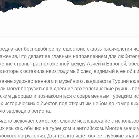
редлагает бесподобное путешествие сквозь тысячелетия че
жения, что делает ее главным направлением для любителей
ение страны, расположенной между Азией и Европой, обес
з которых оставила неизгладимый след, видимый в ее обши
ание художественного и музейного ландшафта Турции вклю
ли могут погрузиться в древние археологические руины, п
ским дворцам и познакомиться с современным турецким иск
 исторических объектов под открытым небом до камерных 
ую эволюцию региона.
часто включает самостоятельное исследование с использ
их языках, обычно на турецком и английском. Многие знач
убокого погружения. Для тех, кто ищет более глубокие знан