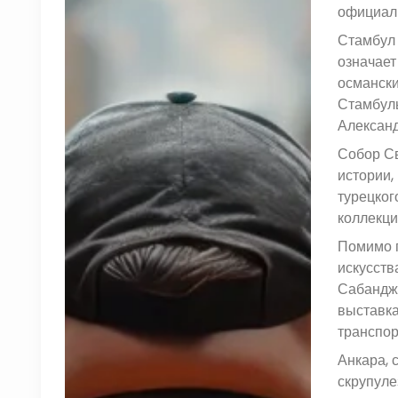
официаль
Стамбул 
означает
османски
Стамбуль
Александ
Собор Св
истории,
турецког
коллекци
Помимо г
искусств
Сабандж
выставка
транспор
Анкара, 
скрупуле