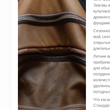
Зевгмы в
культово
древнего
фундамен
Сезоннос
май, сен
открытым
длительн
Летние м
прибрежн
для объе
полуденн
количест
удаленны
погодных
Что каса
Стандарт