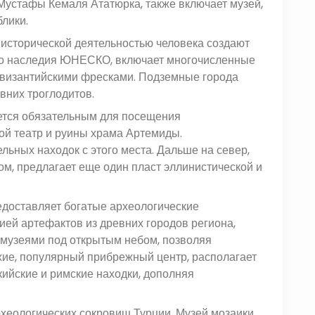
 Мустафы Кемаля Ататюрка, также включает музей,
лики.
 исторической деятельностью человека создают
го наследия ЮНЕСКО, включает многочисленные
 византийскими фресками. Подземные города
вних троглодитов.
ется обязательным для посещения
ой театр и руины храма Артемиды.
ьных находок с этого места. Дальше на север,
м, предлагает еще один пласт эллинистической и
едоставляет богатые археологические
ей артефактов из древних городов региона,
я музеями под открытым небом, позволяя
тхие, популярный прибрежный центр, располагает
йские и римские находки, дополняя
хеологических сокровищ Турции. Музей мозаики