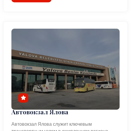
Автовокзал Ялова
Автовокзал Ялова служит ключевым