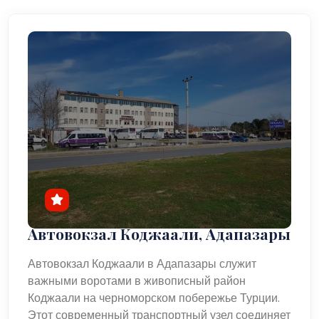
Автовокзал Коджаали, Адапазары
Автовокзал Коджаали в Адапазары служит
важными воротами в живописный район
Коджаали на черноморском побережье Турции.
Этот современный транспортный узел соединяет