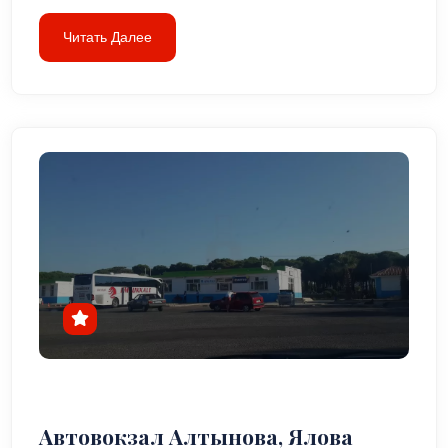
Читать Далее
Автовокзал Алтынова, Ялова