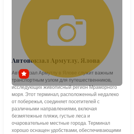
Автовокзал Армутлу, Ялова
Автовокзал Армутлу в Ялове служит важным
транспортным узлом для путешественников,
исследующих живописный регион Мраморного
моря. Этот терминал, расположенный недалеко
от побережья, соединяет посетителей с
различными направлениями, включая
безмятежные пляжи, густые леса и
очаровательные местные города. Терминал
хорошо оснащен удобствами, обеспечивающими