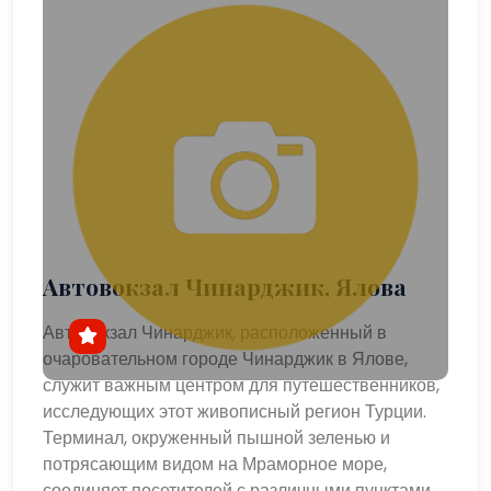
Автовокзал Чинарджик, Ялова
Автовокзал Чинарджик, расположенный в
очаровательном городе Чинарджик в Ялове,
служит важным центром для путешественников,
исследующих этот живописный регион Турции.
Терминал, окруженный пышной зеленью и
потрясающим видом на Мраморное море,
соединяет посетителей с различными пунктами