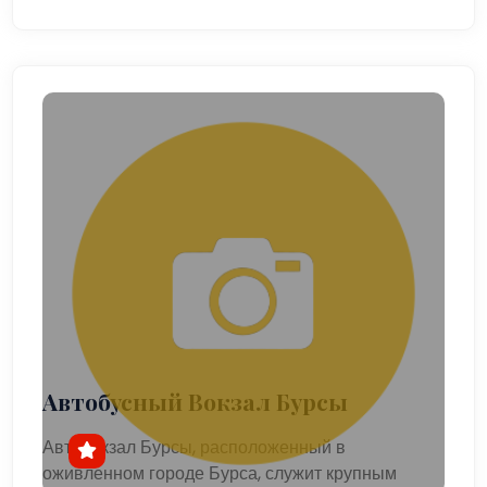
Автобусный Вокзал Бурсы
Автовокзал Бурсы, расположенный в
оживленном городе Бурса, служит крупным