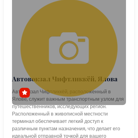
Автовокзал Чифтликкёй, Ялова
Автовокзал Чифтликкёй, расположенный в
Ялове, служит важным транспортным узлом для
путешественников, исследующих регион.
Расположенный в живописной местности
терминал обеспечивает легкий доступ к
различным пунктам назначения, что делает его
идеальной отправной точкой для вашего