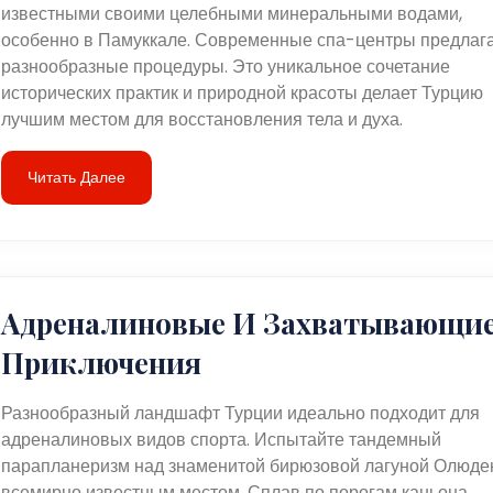
известными своими целебными минеральными водами,
особенно в Памуккале. Современные спа-центры предлаг
разнообразные процедуры. Это уникальное сочетание
исторических практик и природной красоты делает Турцию
лучшим местом для восстановления тела и духа.
Читать Далее
Адреналиновые И Захватывающи
Приключения
Разнообразный ландшафт Турции идеально подходит для
адреналиновых видов спорта. Испытайте тандемный
парапланеризм над знаменитой бирюзовой лагуной Олюден
всемирно известным местом. Сплав по порогам каньона