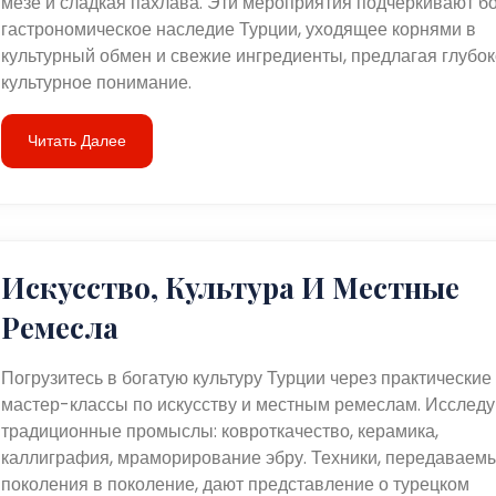
мезе и сладкая пахлава. Эти мероприятия подчеркивают б
гастрономическое наследие Турции, уходящее корнями в
культурный обмен и свежие ингредиенты, предлагая глубо
культурное понимание.
Читать Далее
Искусство, Культура И Местные
Ремесла
Погрузитесь в богатую культуру Турции через практические
мастер-классы по искусству и местным ремеслам. Исследу
традиционные промыслы: ковроткачество, керамика,
каллиграфия, мраморирование эбру. Техники, передаваемы
поколения в поколение, дают представление о турецком