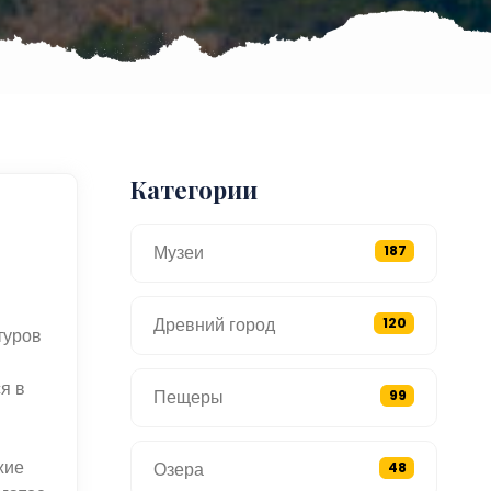
Категории
Музеи
187
Древний город
120
туров
я в
Пещеры
99
жие
Озера
48