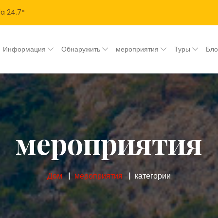
la
24.7
°
Информация
Обнаружить
мероприятия
Туры
Бл
мероприятия
Дом
мероприятия
категории