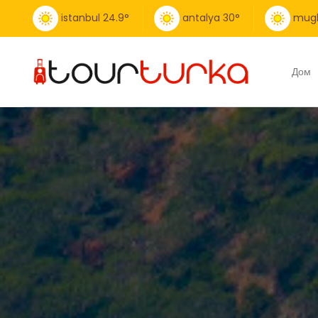
istanbul
24.9
°
antalya
30
°
mug
Дом