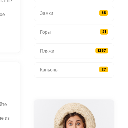
огатое
Замки
85
кое
Горы
21
Пляжи
1257
Каньоны
27
йте
е из