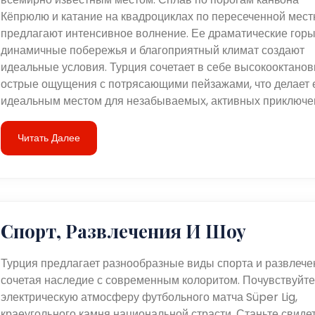
Кёпрюлю и катание на квадроциклах по пересеченной мест
предлагают интенсивное волнение. Ее драматические горы
динамичные побережья и благоприятный климат создают
идеальные условия. Турция сочетает в себе высокооктано
острые ощущения с потрясающими пейзажами, что делает 
идеальным местом для незабываемых, активных приключе
Читать Далее
Спорт, Развлечения И Шоу
Турция предлагает разнообразные виды спорта и развлече
сочетая наследие с современным колоритом. Почувствуйте
электрическую атмосферу футбольного матча Süper Lig,
краеугольного камня национальной страсти. Станьте свиде