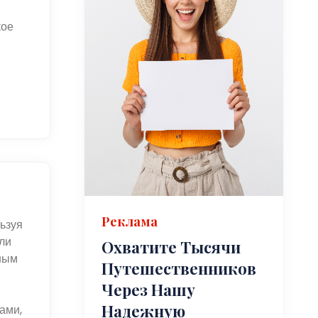
кое
Реклама
ьзуя
ли
Охватите Тысячи
ным
Путешественников
Через Нашу
Надежную
ами,