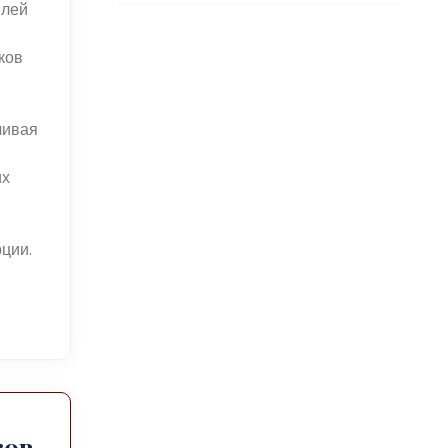
илей
ков
чивая
их
ции.
ков