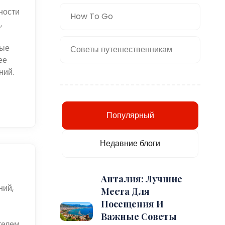
ности
How To Go
,
вые
Советы путешественникам
ее
ний.
Популярный
Недавние блоги
Анталия: Лучшие
ний,
Места Для
Посещения И
Важные Советы
телем