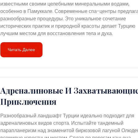
известными своими целебными минеральными водами,
особенно в Памуккале. Современные спа-центры предлаг
разнообразные процедуры. Это уникальное сочетание
исторических практик и природной красоты делает Турцию
лучшим местом для восстановления тела и духа.
Читать Далее
Адреналиновые И Захватывающи
Приключения
Разнообразный ландшафт Турции идеально подходит для
адреналиновых видов спорта. Испытайте тандемный
парапланеризм над знаменитой бирюзовой лагуной Олюден
всемирно известным местом. Сплав по порогам каньона