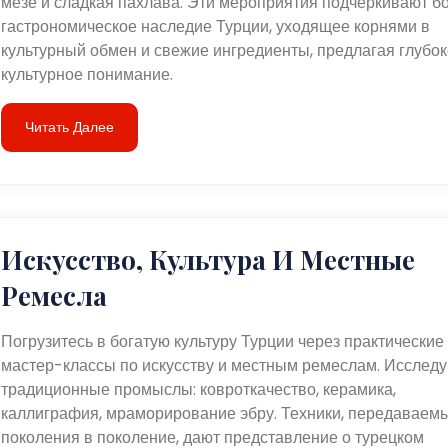
мезе и сладкая пахлава. Эти мероприятия подчеркивают б
гастрономическое наследие Турции, уходящее корнями в
культурный обмен и свежие ингредиенты, предлагая глубо
культурное понимание.
Читать Далее
Искусство, Культура И Местные
Ремесла
Погрузитесь в богатую культуру Турции через практические
мастер-классы по искусству и местным ремеслам. Исследу
традиционные промыслы: ковроткачество, керамика,
каллиграфия, мраморирование эбру. Техники, передаваемы
поколения в поколение, дают представление о турецком