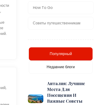
ности
How To Go
,
вые
Советы путешественникам
ее
ний.
Популярный
Недавние блоги
Анталия: Лучшие
ний,
Места Для
Посещения И
Важные Советы
телем