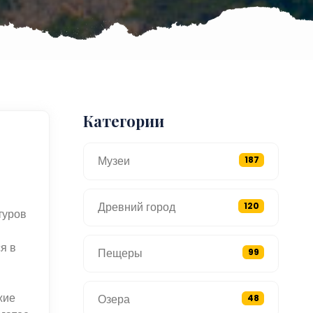
Категории
Музеи
187
Древний город
120
туров
я в
Пещеры
99
жие
Озера
48