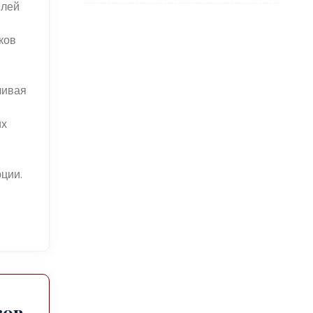
илей
ков
чивая
их
ции.
ков