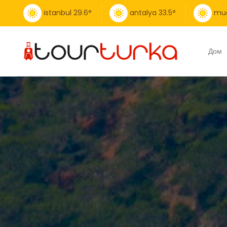
istanbul
29.6
°
antalya
33.5
°
mu
Дом