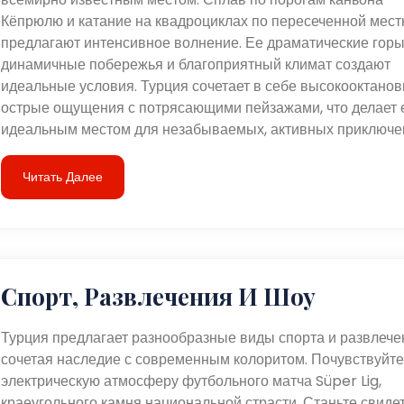
Кёпрюлю и катание на квадроциклах по пересеченной мест
предлагают интенсивное волнение. Ее драматические горы
динамичные побережья и благоприятный климат создают
идеальные условия. Турция сочетает в себе высокооктано
острые ощущения с потрясающими пейзажами, что делает 
идеальным местом для незабываемых, активных приключе
Читать Далее
Спорт, Развлечения И Шоу
Турция предлагает разнообразные виды спорта и развлече
сочетая наследие с современным колоритом. Почувствуйте
электрическую атмосферу футбольного матча Süper Lig,
краеугольного камня национальной страсти. Станьте свиде