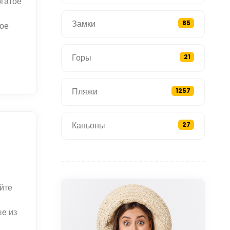
огатое
Замки
85
кое
Горы
21
Пляжи
1257
Каньоны
27
йте
е из