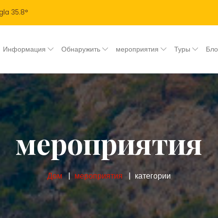
gla
35.8
°
Информация
Обнаружить
мероприятия
Туры
Бл
мероприятия
Дом
мероприятия
категории