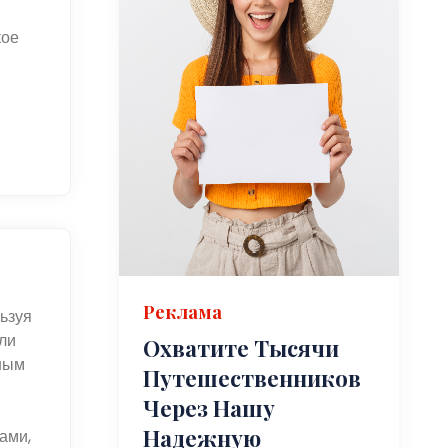
кое
Реклама
ьзуя
ли
Охватите Тысячи
ным
Путешественников
Через Нашу
Надежную
ами,