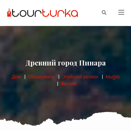
Древний город Пинара
Дом
Обнаружить
Эгейский регион
Muğla
Фетхие