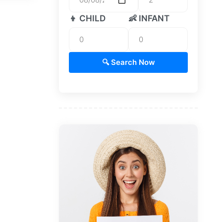
👦 CHILD
👶 INFANT
🔍 Search Now