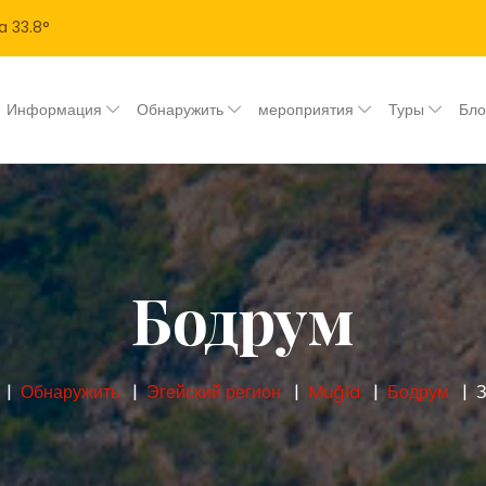
a
33.8
°
Информация
Обнаружить
мероприятия
Туры
Бл
Бодрум
Обнаружить
Эгейский регион
Muğla
Бодрум