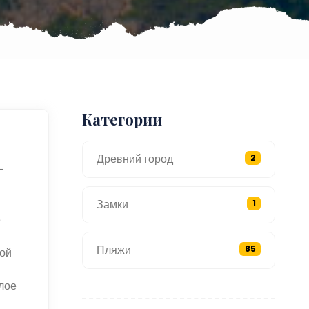
Категории
Древний город
2
—
Замки
1
е
Пляжи
85
рой
лое