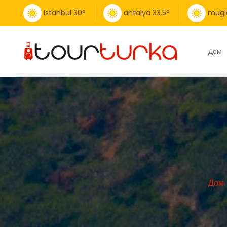
istanbul
30
°
antalya
33.5
°
mugl
Дом
Дом