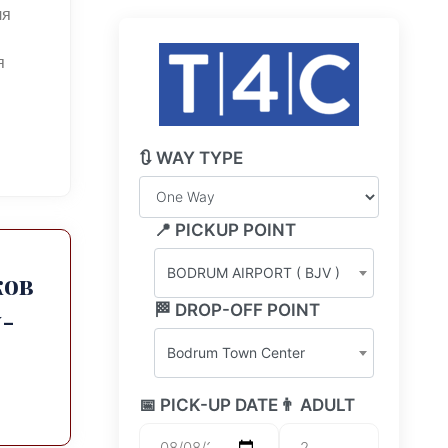
ля
я
🔃 WAY TYPE
📍 PICKUP POINT
BODRUM AIRPORT ( BJV )
ков
🏁 DROP-OFF POINT
-
Bodrum Town Center
📅 PICK-UP DATE
👨 ADULT