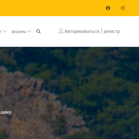
Авторизоваться / регистр
ог
формы
Замки