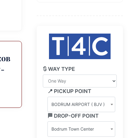
ков
-
🔃 WAY TYPE
📍 PICKUP POINT
BODRUM AIRPORT ( BJV )
🏁 DROP-OFF POINT
Bodrum Town Center