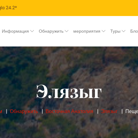
la
24.2
°
Информация
Обнаружить
мероприятия
Туры
Бл
Элязыг
м
Обнаружить
Восточная Анатолия
Элязыг
Пещ