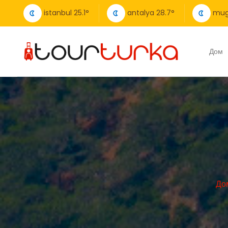
istanbul
25.1
°
antalya
28.7
°
mug
Дом
До