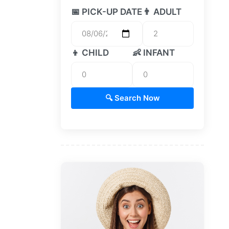
📅 PICK-UP DATE
👨 ADULT
👦 CHILD
👶 INFANT
🔍 Search Now