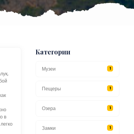
Категории
Музеи
1
лук,
бой
Пещеры
1
как
Озера
1
жно
о в
 легко
Замки
1