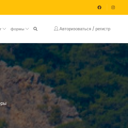
Авторизоваться / регистр
ог
формы
еры