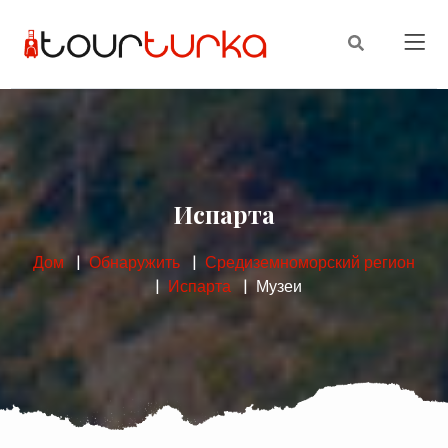
Испарта
Дом
Обнаружить
Средиземноморский регион
Испарта
Музеи