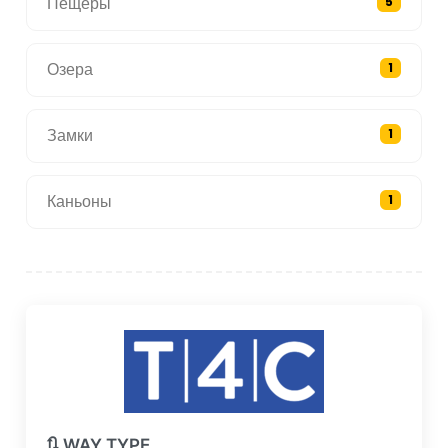
Пещеры
5
Озера
1
Замки
1
Каньоны
1
🔃 WAY TYPE