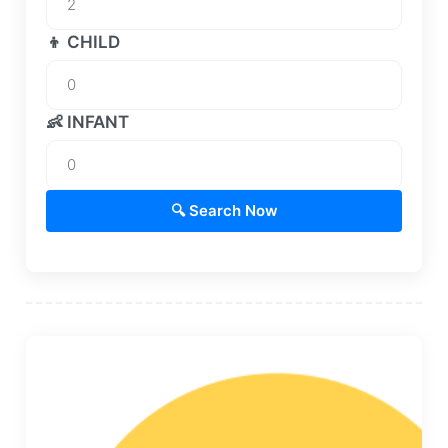
👦 CHILD
👶 INFANT
🔍 Search Now