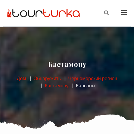
Кастамону
Дом
Обнаружить
Черноморский регион
Кастамону
Каньоны