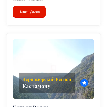
Читать Далее
Черноморский Регион
Кастамону
Каньон Валла