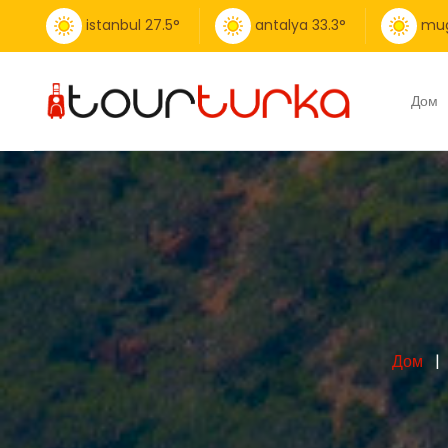
istanbul
27.5
°
antalya
33.3
°
mug
Дом
Дом