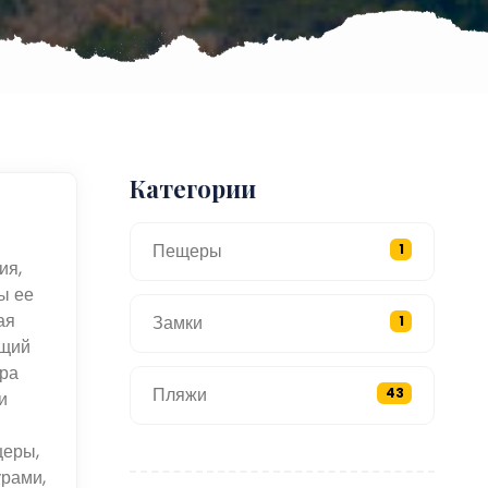
Категории
Пещеры
1
ия,
ы ее
ая
Замки
1
ющий
ра
Пляжи
43
и
щеры,
рами,