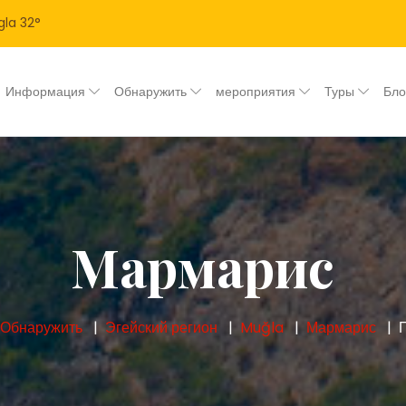
la
32
°
Информация
Обнаружить
мероприятия
Туры
Бл
Мармарис
Обнаружить
Эгейский регион
Muğla
Мармарис