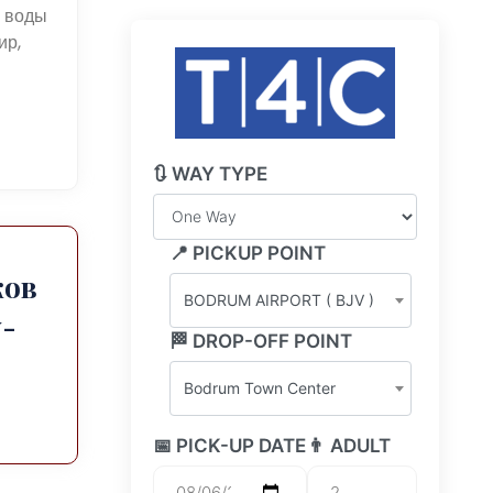
 воды
ир,
🔃 WAY TYPE
📍 PICKUP POINT
ков
BODRUM AIRPORT ( BJV )
-
🏁 DROP-OFF POINT
Bodrum Town Center
📅 PICK-UP DATE
👨 ADULT