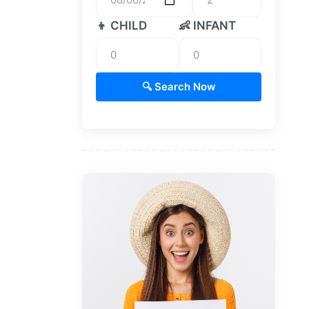
👦 CHILD
👶 INFANT
🔍 Search Now