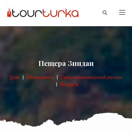
Пещера Зиндан
Дом
Обнаружить
Средиземноморский регион
Испарта