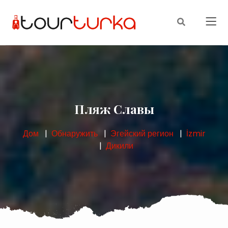
Пляж Славы
Дом
Обнаружить
Эгейский регион
İzmir
Дикили