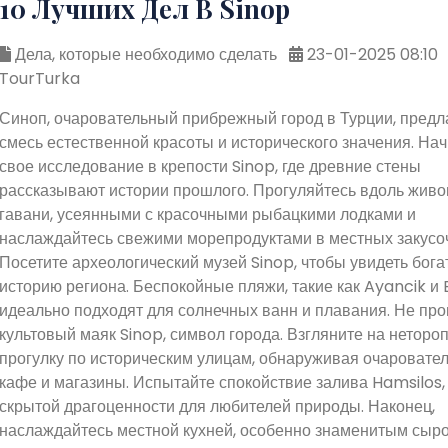
10 Лучших Дел В Sinop
Дела, которые необходимо сделать
23-01-2025 08:10
TourTurka
Синоп, очаровательный прибрежный город в Турции, предл
смесь естественной красоты и исторического значения. На
свое исследование в крепости Sinop, где древние стены
рассказывают истории прошлого. Прогуляйтесь вдоль жив
гавани, усеянными с красочными рыбацкими лодками и
наслаждайтесь свежими морепродуктами в местных закусо
Посетите археологический музей Sinop, чтобы увидеть бога
историю региона. Беспокойные пляжи, такие как Ayancik и E
идеально подходят для солнечных ванн и плавания. Не про
культовый маяк Sinop, символ города. Взгляните на неторо
прогулку по историческим улицам, обнаруживая очаровате
кафе и магазины. Испытайте спокойствие залива Hamsilos,
скрытой драгоценности для любителей природы. Наконец,
наслаждайтесь местной кухней, особенно знаменитым сыр