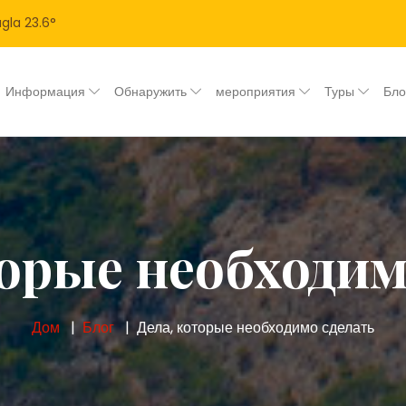
gla
23.6
°
Информация
Обнаружить
мероприятия
Туры
Бл
торые необходим
Дом
Блог
Дела, которые необходимо сделать