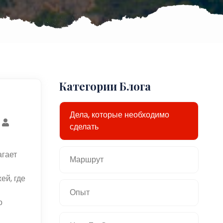
Категории Блога
Дела, которые необходимо
сделать
агает
Маршрут
ей, где
Опыт
о