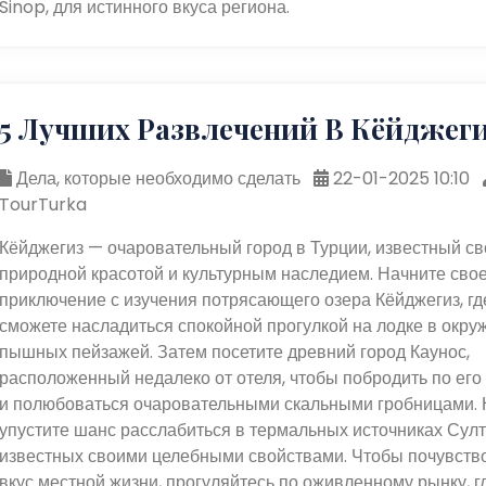
Sinop, для истинного вкуса региона.
5 Лучших Развлечений В Кёйджег
Дела, которые необходимо сделать
22-01-2025 10:10
TourTurka
Кёйджегиз — очаровательный город в Турции, известный св
природной красотой и культурным наследием. Начните сво
приключение с изучения потрясающего озера Кёйджегиз, гд
сможете насладиться спокойной прогулкой на лодке в окру
пышных пейзажей. Затем посетите древний город Каунос,
расположенный недалеко от отеля, чтобы побродить по его
и полюбоваться очаровательными скальными гробницами. 
упустите шанс расслабиться в термальных источниках Султ
известных своими целебными свойствами. Чтобы почувств
вкус местной жизни, прогуляйтесь по оживленному рынку, г