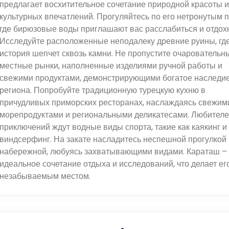
предлагает восхитительное сочетание природной красоты и
культурных впечатлений. Прогуляйтесь по его нетронутым 
где бирюзовые воды приглашают вас расслабиться и отдохн
Исследуйте расположенные неподалеку древние руины, гд
история шепчет сквозь камни. Не пропустите очаровательн
местные рынки, наполненные изделиями ручной работы и
свежими продуктами, демонстрирующими богатое наследи
региона. Попробуйте традиционную турецкую кухню в
причудливых приморских ресторанах, наслаждаясь свежим
морепродуктами и региональными деликатесами. Любител
приключений ждут водные виды спорта, такие как каякинг и
виндсерфинг. На закате насладитесь неспешной прогулкой
набережной, любуясь захватывающими видами. Караташ – 
идеальное сочетание отдыха и исследований, что делает ег
незабываемым местом.