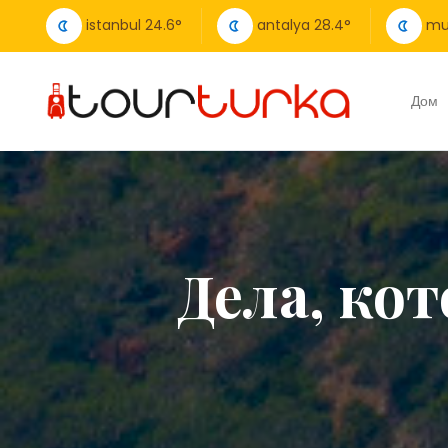
istanbul
24.6
°
antalya
28.4
°
mu
Дом
Дела, ко