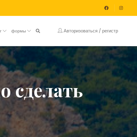
Авторизоваться / регистр
ог
формы
о сделать