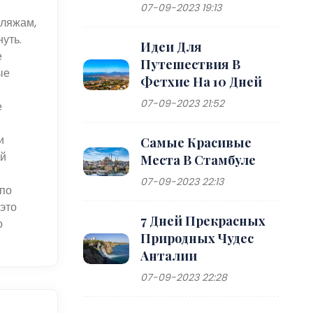
07-09-2023 19:13
пляжам,
уть.
Идеи Для
е
Путешествия В
ые
Фетхие На 10 Дней
07-09-2023 21:52
е
и
Самые Красивые
ей
Места В Стамбуле
07-09-2023 22:13
 по
это
7 Дней Прекрасных
о
Природных Чудес
Анталии
07-09-2023 22:28