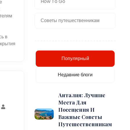
How To Go
е
х
телям
Советы путешественникам
сь в
ткрытия
Популярный
Недавние блоги
Анталия: Лучшие
Места Для
Посещения И
Важные Советы
Путешественникам