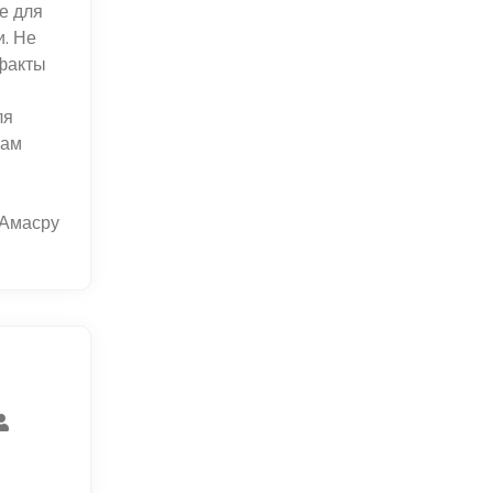
е для
. Не
ефакты
ля
мам
 Амасру