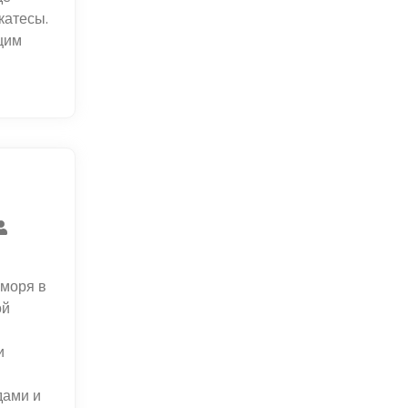
катесы.
щим
 моря в
ой
и
дами и