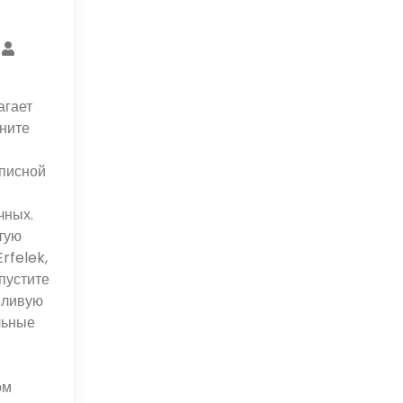
агает
чните
описной
чных.
тую
rfelek,
пустите
пливую
льные
ом