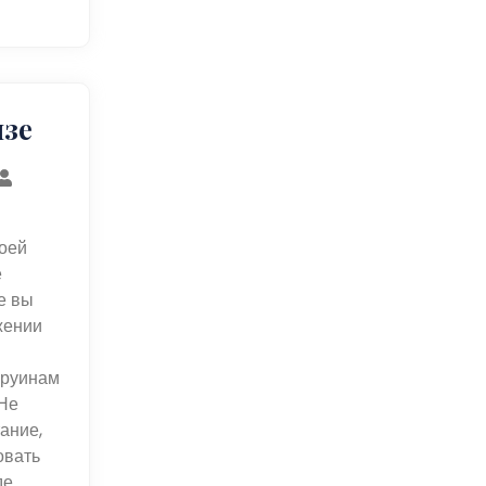
изе
оей
е
е вы
жении
 руинам
Не
ание,
овать
де