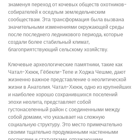
знаменуя переход от кочевых обществ охотников-
собирателей к оседлым земледельческим
сообществам. Эта трансформация была вызвана
значительными изменениями окружающей среды
после последнего ледникового периода, которые
создали более стабильный климат,
благоприятствующий сельскому хозяйству.
Ключевые археологические памятники, такие как
Чатал-Хююк, Гёбекли-Тепе и Ходжа Чешме, дают
жизненно важное представление о неолитической
жизни в Анатолия. Чатал-Хююк, одно из крупнейших
и наиболее хорошо сохранившихся поселений
эпохи неолита, представляет собой
густонаселенный район с соединенными между
собой домами, что указывает на сложную
социальную структуру. Это место примечательно
своими тщательно продуманными настенными
росписями и статуэтками, отражающими