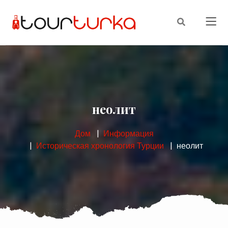
неолит
Дом
Информация
Историческая хронология Турции
неолит