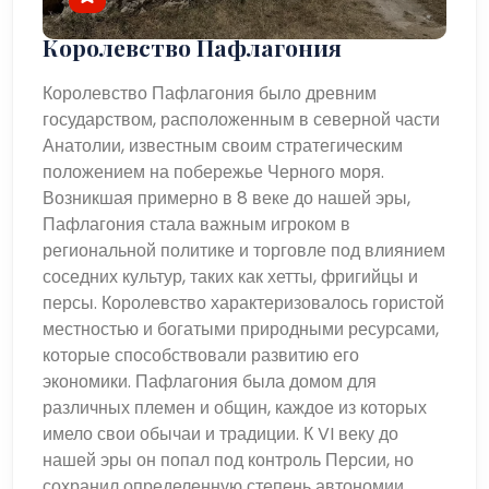
Королевство Пафлагония
Королевство Пафлагония было древним
государством, расположенным в северной части
Анатолии, известным своим стратегическим
положением на побережье Черного моря.
Возникшая примерно в 8 веке до нашей эры,
Пафлагония стала важным игроком в
региональной политике и торговле под влиянием
соседних культур, таких как хетты, фригийцы и
персы. Королевство характеризовалось гористой
местностью и богатыми природными ресурсами,
которые способствовали развитию его
экономики. Пафлагония была домом для
различных племен и общин, каждое из которых
имело свои обычаи и традиции. К VI веку до
нашей эры он попал под контроль Персии, но
сохранил определенную степень автономии.