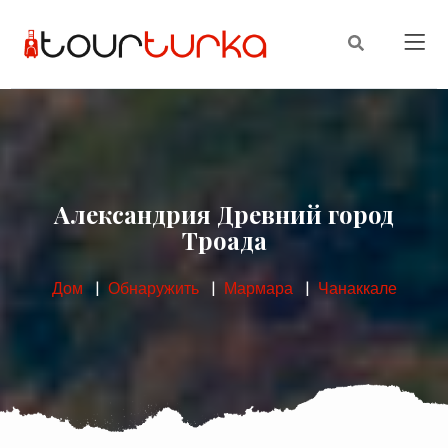
Александрия Древний город
Троада
Дом
Обнаружить
Мармара
Чанаккале