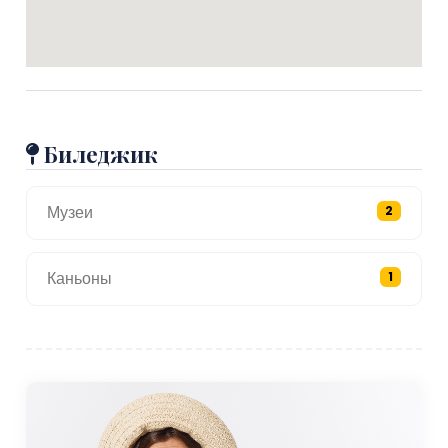
Биледжик
Музеи
2
Каньоны
1