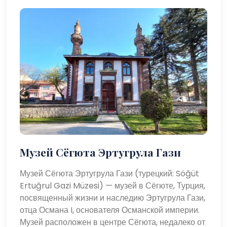
Музей Сёгюта Эртугрула Гази
Музей Сёгюта Эртугрула Гази (турецкий: Söğüt
Ertuğrul Gazi Müzesi) — музей в Сёгюте, Турция,
посвященный жизни и наследию Эртугрула Гази,
отца Османа I, основателя Османской империи.
Музей расположен в центре Сёгюта, недалеко от