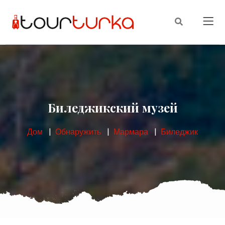
Биледжикский музей
Дом
Обнаружить
Мармара
Биледжик