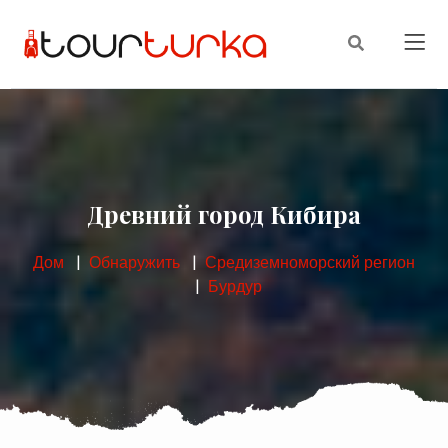
Древний город Кибира
Дом
Обнаружить
Средиземноморский регион
Бурдур