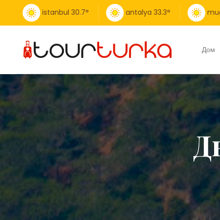
istanbul
30.7
°
antalya
33.3
°
mu
Дом
Д