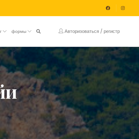
Авторизоваться / регистр
ог
формы
йи