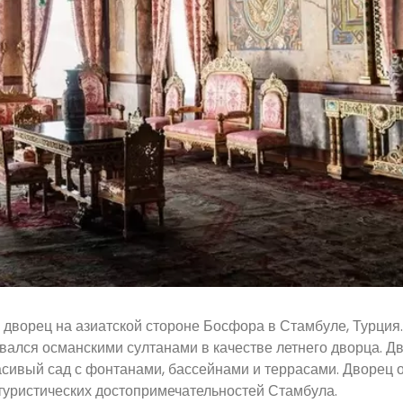
 дворец на азиатской стороне Босфора в Стамбуле, Турция
овался османскими султанами в качестве летнего дворца. Д
асивый сад с фонтанами, бассейнами и террасами. Дворец 
туристических достопримечательностей Стамбула.