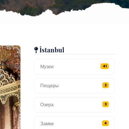
İstanbul
Музеи
41
Пещеры
2
Озера
3
Замки
4