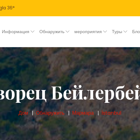
gla
36
°
Информация
Обнаружить
мероприятия
Туры
Бл
ворец Бейлербе
Дом
Обнаружить
Мармара
İstanbul