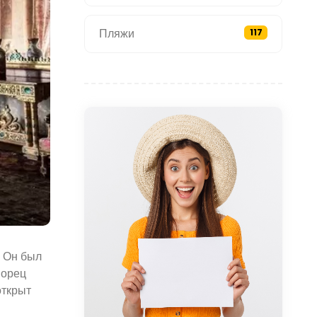
Пляжи
117
. Он был
ворец
открыт