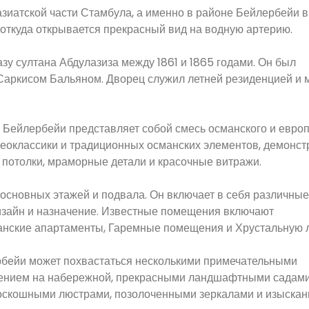
зиатской части Стамбула, а именно в районе Бейлербейи в
откуда открывается прекрасный вид на водную артерию.
зу султана Абдулазиза между 1861 и 1865 годами. Он был
Саркисом Бальяном. Дворец служил летней резиденцией и 
а Бейлербейи представляет собой смесь османского и евро
неоклассики и традиционных османских элементов, демонст
 потолки, мраморные детали и красочные витражи.
 основных этажей и подвала. Он включает в себя различны
дизайн и назначение. Известные помещения включают
нские апартаменты, Гаремные помещения и Хрустальную л
рбейи может похвастаться несколькими примечательными
жением на набережной, прекрасными ландшафтными садами
оскошными люстрами, позолоченными зеркалами и изыскан