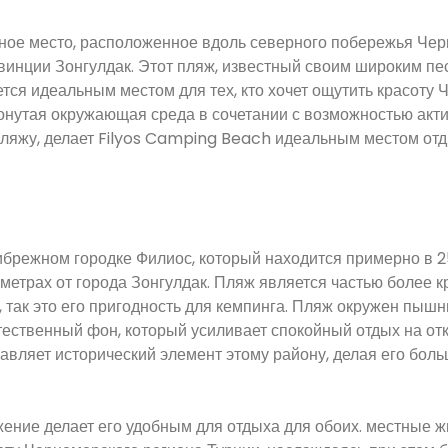
ное место, расположенное вдоль северного побережья Чер
овинции Зонгулдак. Этот пляж, известный своим широким п
тся идеальным местом для тех, кто хочет ощутить красоту 
онутая окружающая среда в сочетании с возможностью акт
о пляжу, делает Filyos Camping Beach идеальным местом от
брежном городке Филиос, который находится примерно в 2
метрах от города Зонгулдак. Пляж является частью более к
, так это его пригодность для кемпинга. Пляж окружен пыш
тественный фон, который усиливает спокойный отдых на от
авляет исторический элемент этому району, делая его боль
жение делает его удобным для отдыха для обоих. местные ж