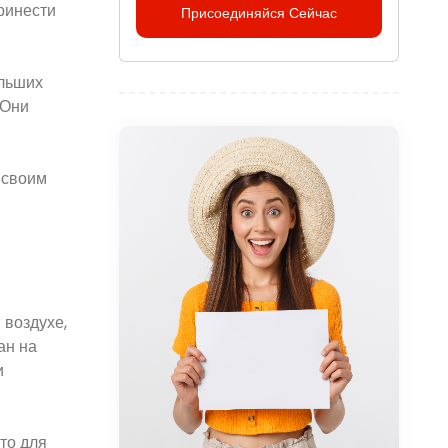
ринести
Присоединяйся Сейчас
ольших
 Они
 своим
 воздухе,
ан на
и
то для