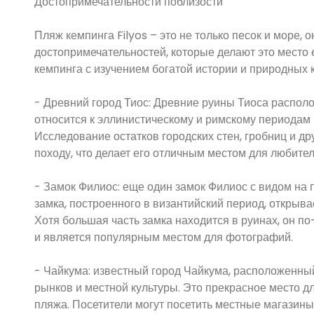
Достопримечательности поблизости
Пляж кемпинга Filyos – это не только песок и море,
достопримечательностей, которые делают это место 
кемпинга с изучением богатой истории и природных к
- Древний город Тиос: Древние руины Тиоса распол
относится к эллинистическому и римскому периодам 
Исследование остатков городских стен, гробниц и др
походу, что делает его отличным местом для любител
- Замок Филиос: еще один замок Филиос с видом на п
замка, построенного в византийский период, откры
Хотя большая часть замка находится в руинах, он 
и является популярным местом для фотографий.
- Чайкума: известный город Чайкума, расположенный
рынков и местной культуры. Это прекрасное место дл
пляжа. Посетители могут посетить местные магазины,