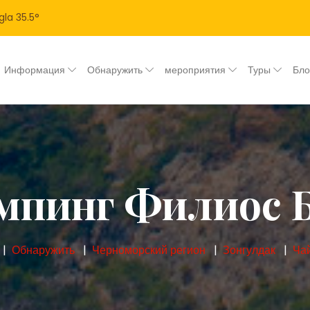
gla
35.5
°
Информация
Обнаружить
мероприятия
Туры
Бл
мпинг Филиос 
Обнаружить
Черноморский регион
Зонгулдак
Ча