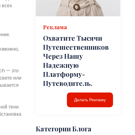
 всех
Реклама
ение.
Охватите Тысячи
Путешественников
озможно,
Через Нашу
Надежную
ch — это
Платформу-
свете или
Путеводитель.
рывается
Делать Рекламу
ной тени
бстановка
Категории Блога