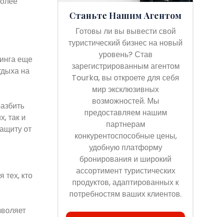
более
Станьте Нашим Агентом
Готовы ли вы вывести свой
туристический бизнес на новый
уровень? Став
пинга еще
зарегистрированным агентом
тдыха на
Tourka, вы откроете для себя
мир эксклюзивных
возможностей. Мы
разбить
предоставляем нашим
, так и
партнерам
ащиту от
конкурентоспособные цены,
удобную платформу
бронирования и широкий
ассортимент туристических
 тех, кто
продуктов, адаптированных к
потребностям ваших клиентов.
зволяет