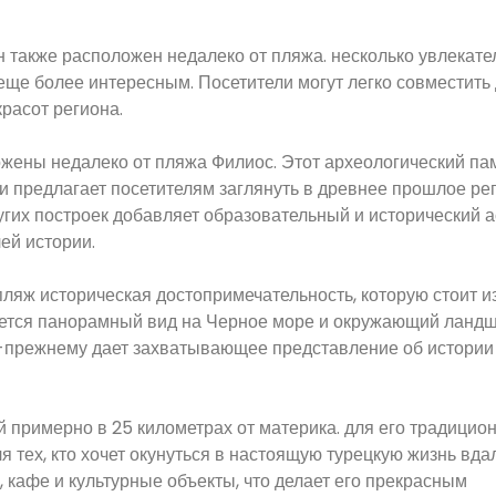
 он также расположен недалеко от пляжа. несколько увлекат
еще более интересным. Посетители могут легко совместить
расот региона.
ожены недалеко от пляжа Филиос. Этот археологический па
и предлагает посетителям заглянуть в древнее прошлое рег
угих построек добавляет образовательный и исторический а
ей истории.
ляж историческая достопримечательность, которую стоит из
вается панорамный вид на Черное море и окружающий ланд
по-прежнему дает захватывающее представление об истории
 примерно в 25 километрах от материка. для его традицио
я тех, кто хочет окунуться в настоящую турецкую жизнь вда
 кафе и культурные объекты, что делает его прекрасным