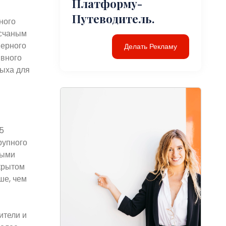
Платформу-
Путеводитель.
ного
есчаным
Черного
Делать Рекламу
ивного
дыха для
5
рупного
ными
крытом
ше, чем
ители и