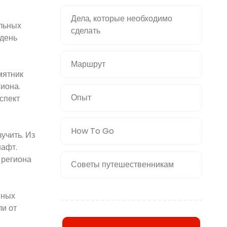
Дела, которые необходимо
ельных
сделать
 день
Маршрут
мятник
иона.
Опыт
спект
How To Go
учить. Из
шафт.
 региона
Советы путешественникам
нных
ли от