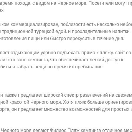
время похода. с видом на Черное море. Посетители могут п
х.
ишком коммерциализирован, поблизости есть несколько неб
я традиционной турецкой едой. и прохладительные напитки.
риготовления пищи или быстро перекусить в течение дня.
оляет отдыхающим удобно подъехать прямо к пляжу. сайт со
зко к зоне кемпинга, что обеспечивает легкий доступ к
обиться забрать вещи во время их пребывания.
он также предлагает широкий спектр развлечений на свежем
ной красотой Черного моря. Хотя пляж больше ориентиров
орта, он предлагает множество возможностей для простых 
 Черного моря делают Филиос Пляж кемпинга отличное мес