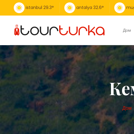
istanbul
29.3
°
antalya
32.6
°
mu
Дом
Ке
Дом