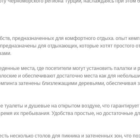
оту Черноморского региона Турции, наслаждаясь при этом 
бств, предназначенных для комфортного отдыха. опыт кем
 предназначены для отдыхающих, которые хотят простого о
вами.
еденные места, где посетители могут установить палатки и 
плоские и обеспечивают достаточно места как для небольших
емпинга затенены близлежащими деревьями, обеспечивая з
 туалеты и душевые на открытом воздухе, что гарантирует
ремя их пребывания. Удобства простые, но достаточные для
сть несколько столов для пикника и затененных зон, что по