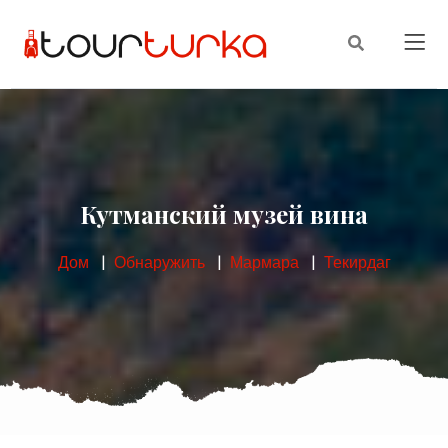
Кутманский музей вина
Дом
Обнаружить
Мармара
Текирдаг