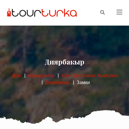
Диярбакыр
Дом
Обнаружить
Юго-Восточная Анатолия
Диярбакыр
Замки