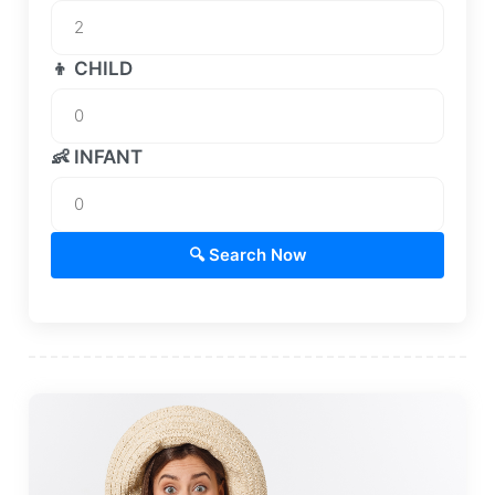
👦 CHILD
👶 INFANT
🔍 Search Now