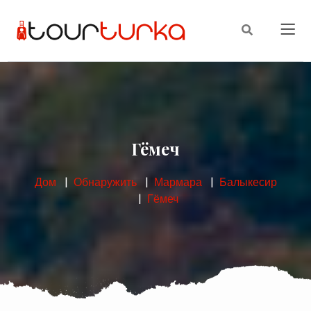
Гёмеч
Дом
Обнаружить
Мармара
Балыкесир
Гёмеч