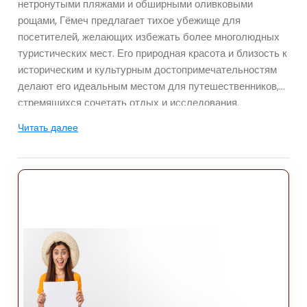
нетронутыми пляжами и обширными оливковыми
рощами, Гёмеч предлагает тихое убежище для
посетителей, желающих избежать более многолюдных
туристических мест. Его природная красота и близость к
историческим и культурным достопримечательностям
делают его идеальным местом для путешественников,
стремящихся сочетать отдых и исследования.
Читать далее
Расположение
Гомеч расположен на северном побережье Эгейского
моря, примерно в 20 километрах. к югу от Айвалыка и в
10 км к северу от Бурхание. Это примерно в 140 км от
центра города Балыкесир и в 160 км от города Измир.
Город расположен между Эгейским морем на западе и
пышной сельской местностью на востоке, наполненной
оливковыми рощами и холмами. Прибрежное
расположение Гёмеча открывает потрясающий вид на
Эгейское море, особенно на закате, а его стратегическое