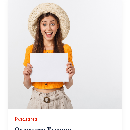
местных ремесел и другие региональные товары.
Для тех, кто интересуется историей и археологией,
древний город Пергам (современная Бергама)
расположен примерно в 70 км к востоку от Гёмеча.
Пергам был крупным культурным и политическим
центром в древние времена и является домом для
нескольких хорошо сохранившихся руин, в том числе
Акрополя, Пергамского театра и Асклепиона. Этот
объект Всемирного наследия ЮНЕСКО предлагает
увлекательный взгляд на древнее прошлое региона.
Любители природы также могут захотеть посетить
национальный парк Каздаги, расположенный к юго-
востоку от Гёмеча. Этот парк, также известный как гора
Ида, славится своим богатым биоразнообразием,
потрясающими пейзажами и мифологическим
Реклама
значением. Посетители могут прогуляться по лесам
парка, искупаться в его водопадах и насладиться
Охватите Тысячи