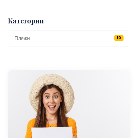
Водные виды спорта и развлечения
Категории
Расположение Гёмеча вдоль побережья Эгейского моря
предоставляет широкие возможности для занятий
Пляжи
10
водными видами спорта и пляжного отдыха. Пляжи
города известны своей кристально чистой водой и
чистыми песчаными берегами, что делает их
идеальными для купания, принятия солнечных ванн и
неторопливых прогулок вдоль побережья. Хотя пляжи в
Гёмече, как правило, тише, чем в близлежащих городах,
они предлагают любителям пляжного отдыха спокойную
и живописную обстановку.
Для тех, кто интересуется более активными водными
видами спорта, популярны виндсерфинг, кайтсерфинг и
парусный спорт. прилегающие районы, особенно в
близлежащем Айвалыке. Устойчивые ветры и
спокойные воды Эгейского моря делают этот регион