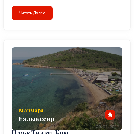
Читать Далее
Мармара
Балыкесир
Пляж Тилки-Кою