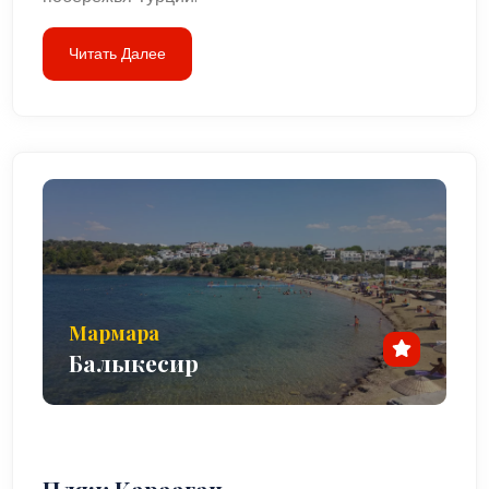
Читать Далее
Мармара
Балыкесир
Пляж Караагач