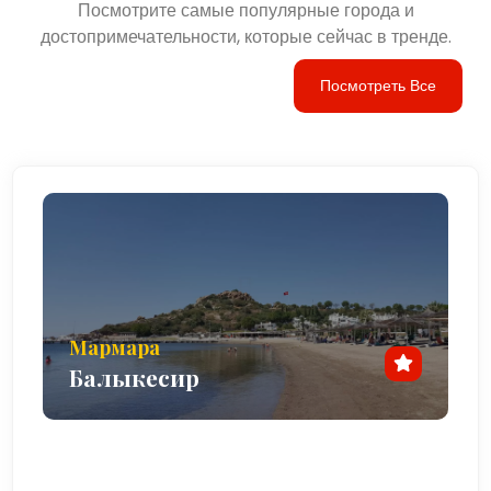
Посмотрите самые популярные города и
прекрасным временем для пеших прогулок по
достопримечательности, которые сейчас в тренде.
близлежащим холмам и наслаждения природной
красотой региона.
Посмотреть Все
Заключение
Гомеч — это скрытая жемчужина на Эгейском
побережье Турции, предлагающая спокойный отдых для
туристов. путешественники, желающие насладиться
природной красотой региона, местной кухней и
непринужденной атмосферой. Гомеч с его нетронутыми
пляжами, оливковыми рощами и близостью к
близлежащим достопримечательностям, таким как
Мармара
Айвалык, Бурхание и Пергамон, обеспечивает
Балыкесир
идеальное сочетание отдыха и исследования.
Неважно, приезжаете ли вы в мягкую весну или в яркие
летние месяцы. Гёмеч обещает незабываемые и