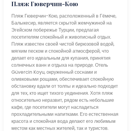
обогащающие впечатления от путешествия для тех, кто
Пляж Гюверчин-Кою
ищет тихого отдыха у моря. Его гостеприимная
атмосфера в сочетании с богатым культурным и
Пляж Гюверчин-Кою, расположенный в Гёмече,
историческим окружением делает его идеальным
Балыкесир, является скрытой жемчужиной на
местом для семей, пар и индивидуальных
Эгейском побережье Турции, предлагая
путешественников.
посетителям спокойный и живописный отдых.
Пляж известен своей чистой бирюзовой водой,
мягким песком и спокойной атмосферой, что
делает его идеальным для купания, принятия
солнечных ванн и отдыха на природе. Отель
Güvercin Koyu, окруженный соснами и
оливковыми рощами, обеспечивает спокойную
обстановку вдали от толпы и идеально подходит
для тех, кто ищет тихого уединения. Хотя пляж
относительно неразвит, рядом есть небольшие
кафе, где посетители могут насладиться
прохладительными напитками. Его естественная
красота и спокойная вода делают его любимым
местом как местных жителей, так и туристов.