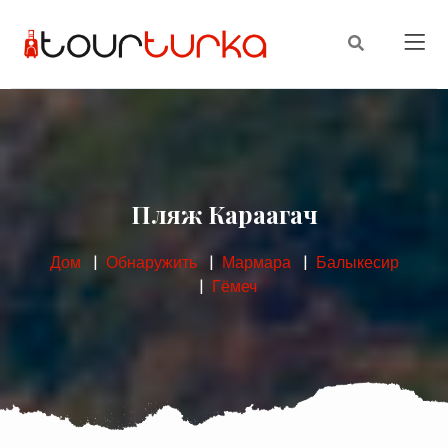
Пляж Караагач
Дом
Обнаружить
Мармара
Балыкесир
Гёмеч