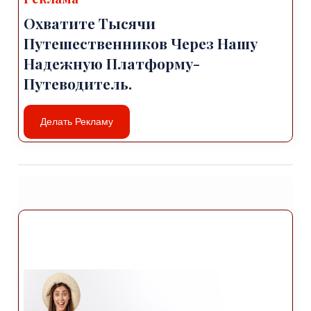
популярных мест посетить:
Охватите Тысячи
Гора Сюпхан: откройте для себя впечатляющую
гору Сюпхан, вулканическую гора,
Путешественников Через Нашу
расположенная недалеко от Хаккари. Эта
Надежную Платформу-
величественная вершина предлагает
Путеводитель.
захватывающие дух виды и возможности для
пеших прогулок, треккинга и альпинизма.
Делать Рекламу
Горы Чило-Сат: исследуйте потрясающие горы
Чило-Сат, часть горный массив Тавр. Эти горы
идеально подходят для отдыха на природе.
такие мероприятия, как пеший туризм, кемпинг и
фотосъемка природы.
Мост Исхак-паши: посетите исторический мост
Исхак-паши, расположенный недалеко от села
Геваш. Этот каменный мост времен Османской
империи эпохи, охватывает реку Мюрат и
является свидетельством богатого региона.