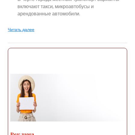
включают такси, микроавтобусы и
арендованные автомобили.
Климат: В Хаккари континентальный климат,
Читать далее
характеризующийся жарким климатом. лето и
холодная зима. Лето (с июня по август) обычно
жаркое и сухой, с температурой от 25°C до 35°C
(от 77°F до 95°F). Зимы (с декабря по
февраль) холодные, часто бывают
температуры. понижение температуры ниже
нуля и значительный снегопад. Рекомендуется
возьмите с собой легкую одежду на лето и
возьмите с собой теплые вещи и подходящее
зимнее снаряжение для зимних месяцев.
Достопримечательности: Хаккари предлагает
ряд достопримечательностей,
демонстрирующих свою Природная красота и
историческое значение. Вот несколько
Реклама