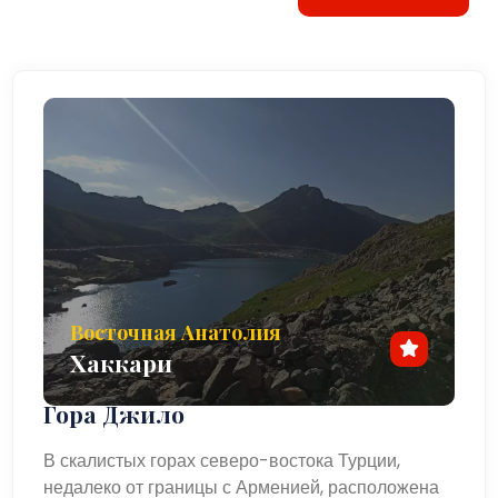
Восточная Анатолия
Хаккари
Гора Джило
В скалистых горах северо-востока Турции,
недалеко от границы с Арменией, расположена