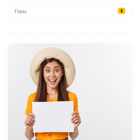
треккинги. маршруты, подходящие для разных
Горы
2
уровней квалификации, предоставляющие
возможности погрузитесь в нетронутую красоту
природы.
Катание на лыжах: если вы посетите Хаккари в
зимние месяцы, вы сможете насладиться
катание на лыжах и сноуборде на горнолыжном
курорте Мерга Бутан. Этот популярный Место
для зимних видов спорта предлагает склоны,
подходящие для всех уровней, а также с
прокатом снаряжения и лыжными школами.
Местная кухня: Хаккари может похвастаться
уникальным кулинарным наследием, созданным
под влиянием курдскими и региональными
традициями. Не упустите шанс попробовать
местную такие фирменные блюда, как «Кюрт