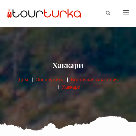
Хаккари
Дом
Обнаружить
Восточная Анатолия
Хаккари