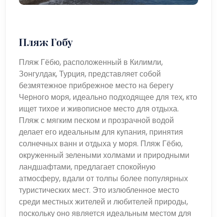
прекрасной отправной точкой для изучения региона
Зонгулдак. Килимли, до которого можно добраться как
по дороге, так и по воздуху, является удобным и
выгодным местом для тех, кто хочет открыть для себя
Пляж Гобу
более тихую сторону Черного моря. Независимо от того,
приезжаете ли вы в теплые летние месяцы или в
Пляж Гёбю, расположенный в Килимли,
прохладное время года весной и осенью, Килимли
Зонгулдак, Турция, представляет собой
предлагает уникальный и спокойный отдых для
безмятежное прибрежное место на берегу
путешественников, ищущих природную красоту и связь
Черного моря, идеально подходящее для тех, кто
с промышленным прошлым Турции.
ищет тихое и живописное место для отдыха.
Пляж с мягким песком и прозрачной водой
делает его идеальным для купания, принятия
солнечных ванн и отдыха у моря. Пляж Гёбю,
окруженный зелеными холмами и природными
ландшафтами, предлагает спокойную
атмосферу, вдали от толпы более популярных
туристических мест. Это излюбленное место
среди местных жителей и любителей природы,
поскольку оно является идеальным местом для