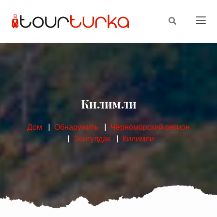
Килимли
Дом
Обнаружить
Черноморский регион
Зонгулдак
Килимли