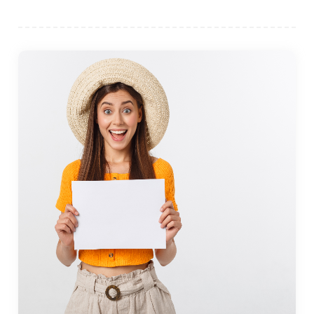
Для тех, кто интересуется историей и мифологией,
домом является соседний город Эрегли. в пещеры
Чехеннемагзы, комплекс пещер, пропитанный
древнегреческой мифологией. Говорят, что пещеры —
это место, где Геракл спустился в подземный мир в
рамках своих двенадцати подвигов. Посетители могут
исследовать пещеры и узнать об их историческом и
мифологическом значении, что делает их обязательной
для посещения достопримечательностью в этом районе.
Еще одна близлежащая достопримечательность —
древний город Тийон, расположенный в городе Филиос,
примерно в часе езды. езды от Килимли. Тейон был
древнегреческим поселением и портовым городом, и
посетители могут исследовать археологические остатки
храмов, укреплений и древнего театра. В Филиосе также
есть прекрасный пляж, где посетители могут
расслабиться после осмотра руин.