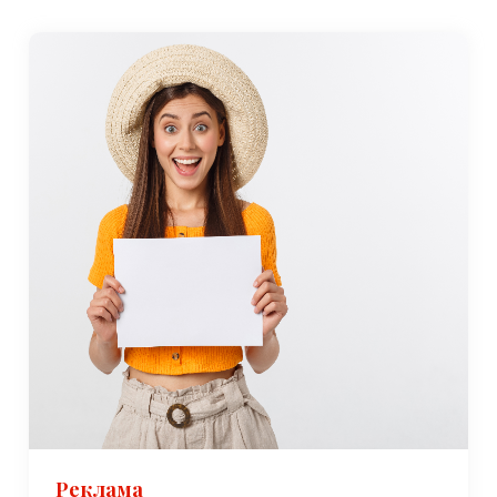
Оказавшись в Килимли, город окажется небольшим, и по
нему легко ориентироваться пешком. Для тех, кто хочет
изучить окрестности, доступны такси и микроавтобусы.
Аренда автомобиля также является вариантом для
посетителей, которые хотят большей гибкости в
изучении достопримечательностей региона.
Лучшее время для посещения
Килимли имеет умеренный морской климат, типичный
для Черноморского региона. , с мягкой дождливой зимой
и теплым влажным летом. Лучшее время для
посещения Килимли — весенние (с апреля по июнь) и
осенние (с сентября по ноябрь) месяцы, когда погода
мягкая и идеально подходит для активного отдыха,
такого как пешие походы, рыбалка и изучение
живописной береговой линии города. В эти сезоны в
городе менее многолюдно, что позволяет посетителям в
полной мере оценить его спокойную атмосферу.
Реклама