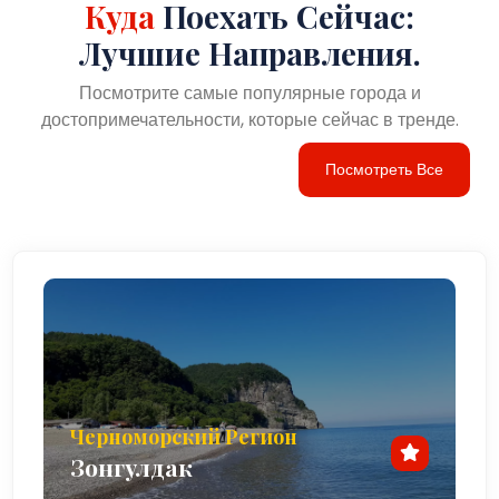
Куда
Поехать Сейчас:
Заключение
Лучшие Направления.
Килимли — это скрытая жемчужина вдоль Черного
Посмотрите самые популярные города и
побережья Турции. Морское побережье предлагает
достопримечательности, которые сейчас в тренде.
посетителям идеальное сочетание природной красоты,
исторического значения и мирного прибрежного
Посмотреть Все
очарования. Килимли с его живописными пляжами,
изрезанной береговой линией и тихой атмосферой
является идеальным местом для тех, кто ищет более
спокойное и неизведанное путешествие. Посетители
могут насладиться плаванием, рыбалкой, пешими
походами и изучением связи города с наследием
угледобывающей промышленности региона, любуясь
потрясающим видом на Черное море.
Близость к близлежащим достопримечательностям,
Черноморский Регион
таким как Зонгулдакский музей угля. , пещеры
Зонгулдак
Чехеннемагзы и древний город Тийон делают Килимли