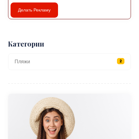
воздухе
Делать Рекламу
Прибрежное расположение Килимли предлагает
множество возможностей для активного отдыха,
особенно для тех, кто любит проводить время у моря.
Пляжи города тихие и менее многолюдные, чем в более
Категории
популярных туристических местах, что делает их
идеальными для купания, принятия солнечных ванн или
Пляжи
2
просто отдыха у воды. В теплые месяцы воды Черного
моря обычно спокойны, что обеспечивает спокойную
среду для купания, особенно для семей с детьми.
Рыбалка — популярное занятие в Килимли, как среди
местных жителей, так и среди гостей. Рыбаки города
часто отправляются в море рано утром, и посетители
могут либо присоединиться к рыболовному туру, либо
порыбачить с берега. Черное море известно обильными
запасами рыбы, в том числе анчоусов, морского окуня и
скумбрии, что делает его привлекательным местом для