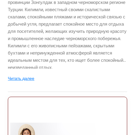
провинции Зонгулдак в западном черноморском регионе
Турции. Килимли, известный своими скалистыми
скалами, спокойными пляжами и исторической связью с
добычей угля, предлагает спокойное место для отдыха
для посетителей, желающих изучить природную красоту
и промышленное наследие черноморского побережья.
Килимли с его живописными пейзажами, скрытыми
бухтами и непринужденной атмосферой является
идеальным местом для тех, кто ищет более спокойный и
неизведанный отдых.
Читать далее
Расположение
Килимли расположен примерно в 5 км к северо-востоку
от города Зонгулдак, что делает его одним из
ближайших прибрежных мест для отдыха от столицы
провинции. Такая близость позволяет посетителям
насладиться как тихим прибрежным очарованием
Килимли, так и более городскими