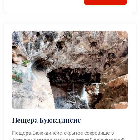
Пещера Буюкдипсис
Пещера Бююкдипсис, скрытое сокровище в