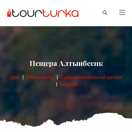
Пещера Алтынбесик
Дом
Обнаружить
Средиземноморский регион
Анталия