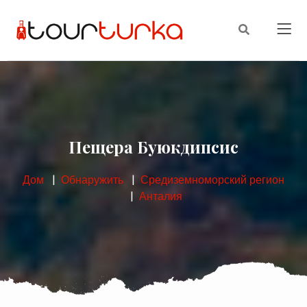
Пещера Буюкдипсис
Дом
Обнаружить
Средиземноморский регион
Анталия