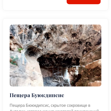
Пещера Буюкдипсис
Пещера Бююкдипсис, скрытое сокровище в