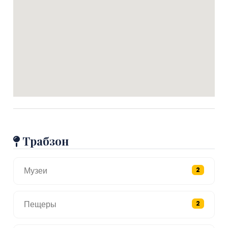
Трабзон
Музеи
2
Пещеры
2