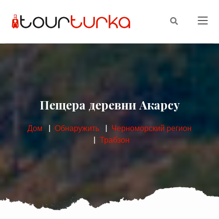
Пещера деревни Акарсу
Дом
Обнаружить
Черноморский регион
Трабзон