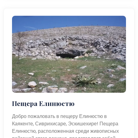
Пещера Елинюстю
Добро пожаловать в пещеру Елинюстю в
Каякенте, Сиврихисаре, Эскишехире! Пещера
Елинюстю, расположенная среди живописных