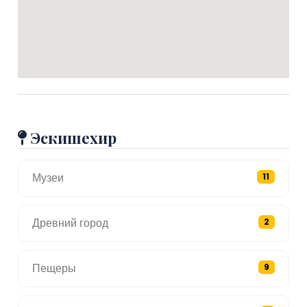
Эскишехир
Музеи
11
Древний город
2
Пещеры
9