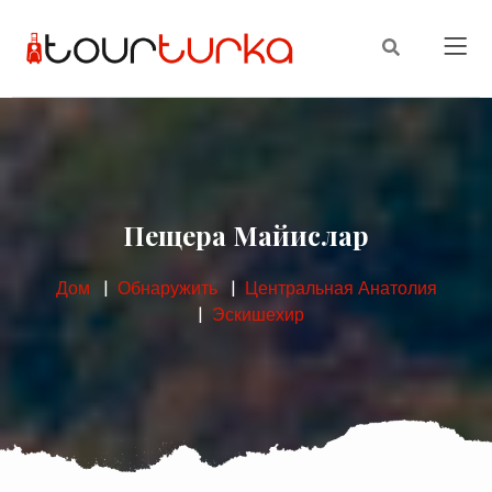
Пещера Майислар
Дом
Обнаружить
Центральная Анатолия
Эскишехир