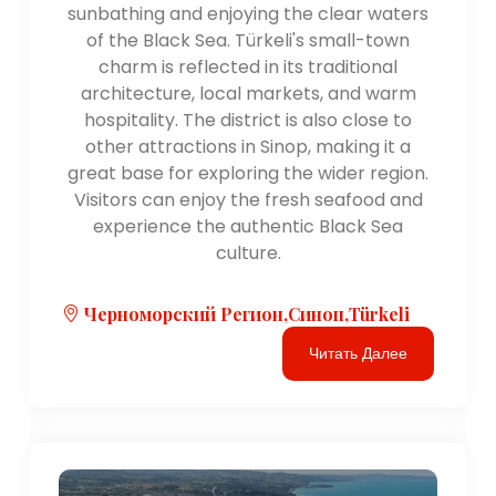
sunbathing and enjoying the clear waters
Некоторые местные деликатесы попробовать
of the Black Sea. Türkeli's small-town
включить «Синоп Каралахана Чорбасы» (суп из
charm is reflected in its traditional
капусты), «Синоп Ускумру» (скумбрия на гриле),
architecture, local markets, and warm
«Синоп Балыги» (рыба по-синопски) и «Синоп
hospitality. The district is also close to
Пидеси» (местный вариант турецких лепешек).
other attractions in Sinop, making it a
Проживание: Синоп предлагает широкий выбор
great base for exploring the wider region.
вариантов размещения. включая отели,
Visitors can enjoy the fresh seafood and
гостевые дома и бутик-отели. Большинство из
experience the authentic Black Sea
отели расположены недалеко от центра города
culture.
или вдоль береговой линии, обеспечивая легкий
доступ к основным достопримечательностям и
Черноморский Регион,Синоп,Türkeli
прекрасным пляжам.
Читать Далее
Как всегда, желательно ознакомиться с последними
рекомендациями для туристов и инструкции перед
поездкой, поскольку они могут измениться.
Приятного посещения Синоп и погрузитесь в его
исторические места, природную красоту и яркая