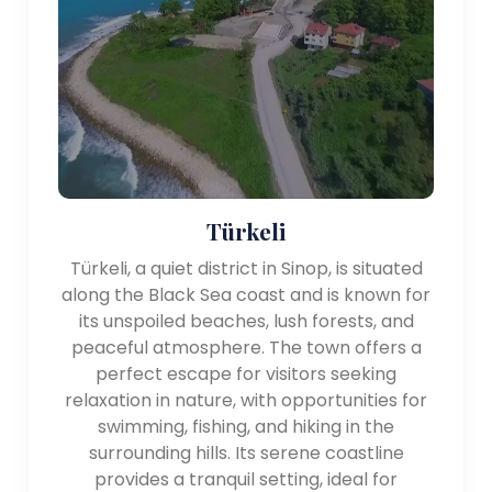
известная как Синопская крепость. Тюрьма —
важное историческое место, где когда-то
размещались политические заключенные. Его
превратили в музей, где можно увидеть в
темное прошлое тюрьмы и истории ее
обитателей.
Природный заповедник Хамсилос:
расположенный недалеко от Синопа, Хамсилос
Türkeli
– потрясающий природный заповедник,
Türkeli, a quiet district in Sinop, is situated
известный своими уникальными скальными
along the Black Sea coast and is known for
образованиями и тишиной. атмосфера. Он
its unspoiled beaches, lush forests, and
предлагает пешеходные тропы, места для
peaceful atmosphere. The town offers a
пикника и лодочные экскурсии вдоль красивая
perfect escape for visitors seeking
береговая линия.
relaxation in nature, with opportunities for
swimming, fishing, and hiking in the
Местная кухня: на кухню Синопа влияет его
surrounding hills. Its serene coastline
прибрежное расположение. и предлагает
provides a tranquil setting, ideal for
множество вкусных блюд из морепродуктов.