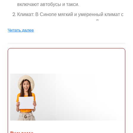
включают автобусы и такси.
Климат: В Синопе мягкий и умеренный климат с
теплым летом и прохладные зимы. Лучшее
время для посещения Синопа — весна
Читать далее
(апрель). по июнь) и осень (сентябрь-октябрь),
когда погода приятная для активного отдыха.
Лето обычно теплое и солнечное, а зима может
быть прохладной с небольшим количеством
осадков.
Достопримечательности: Синоп может
похвастаться множеством
достопримечательностей, от исторические
места и чудеса природы. Вот несколько
популярных мест, где можно посещение
Синопа:
Синопский замок: Синопский замок – это
хорошо сохранившаяся крепость,