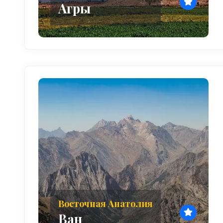
Агры
Восточная Анатолия
Ван