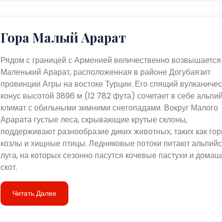
Гора Малый Арарат
Рядом с границей с Арменией величественно возвышается
Маленький Арарат, расположенная в районе Догубаязит
провинции Агры на востоке Турции. Его спящий вулканиче
конус высотой 3896 м (12 782 фута) сочетает в себе альпи
климат с обильными зимними снегопадами. Вокруг Малого
Арарата густые леса, скрывающие крутые склоны,
поддерживают разнообразие диких животных, таких как го
козлы и хищные птицы. Ледниковые потоки питают альпийс
луга, на которых сезонно пасутся кочевые пастухи и дома
скот.
Читать Далее