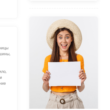
аницы
ршины,
ы
ило,
и
ние