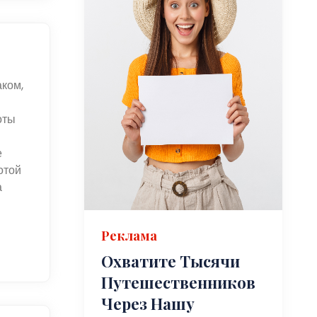
аком,
оты
е
отой
а
Реклама
Охватите Тысячи
Путешественников
Через Нашу