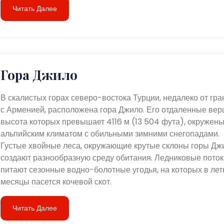
Читать Далее
Гора Джило
В скалистых горах северо-востока Турции, недалеко от гр
с Арменией, расположена гора Джило. Его отдаленные ве
высота которых превышает 4116 м (13 504 фута), окружен
альпийским климатом с обильными зимними снегопадами.
Густые хвойные леса, окружающие крутые склоны горы Дж
создают разнообразную среду обитания. Ледниковые поток
питают сезонные водно-болотные угодья, на которых в лет
месяцы пасется кочевой скот.
Читать Далее