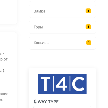
Замки
8
Горы
8
Каньоны
1
ный
о от
а).
вание
ко
🔃 WAY TYPE