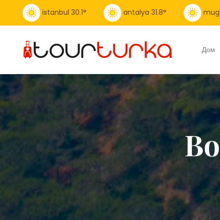
istanbul
30.1
°
antalya
31.8
°
mug
Дом
Во