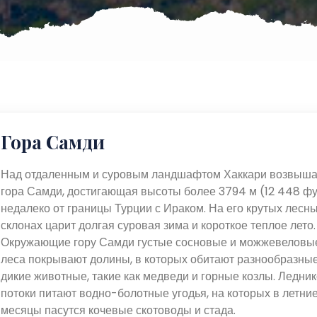
Гора Самди
Над отдаленным и суровым ландшафтом Хаккари возвыша
гора Самди, достигающая высоты более 3794 м (12 448 ф
недалеко от границы Турции с Ираком. На его крутых лесн
склонах царит долгая суровая зима и короткое теплое лето.
Окружающие гору Самди густые сосновые и можжевеловы
леса покрывают долины, в которых обитают разнообразны
дикие животные, такие как медведи и горные козлы. Ледни
потоки питают водно-болотные угодья, на которых в летни
месяцы пасутся кочевые скотоводы и стада.