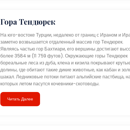
Гора Тендюрек
На юго-востоке Турции, недалеко от границ с Ираном и Ир
заметно возвышается отдаленный массив гор Тендюрек.
Являясь частью гор Бахтиари, его вершины достигают выс
более 3584 м (11 759 футов). Окружающие горы Тендюрек
бореальные леса из дуба, клена и кизила покрывают круты
долины, где обитают такие дикие животные, как кабан и зол
шакал. Ледниковые потоки питают альпийские пастбища, н
которых летом пасутся кочевники-скотоводы.
Читать Далее