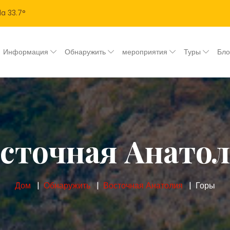
la
33.7
°
Информация
Обнаружить
мероприятия
Туры
Бл
сточная Анато
Дом
Обнаружить
Восточная Анатолия
Горы