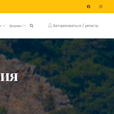
Авторизоваться / регистр
ог
формы
лия