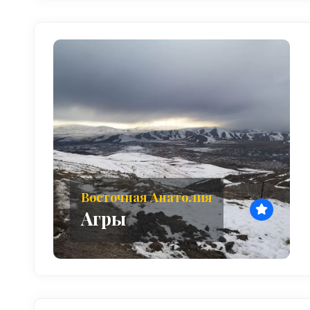
Восточная Анатолия
Агры