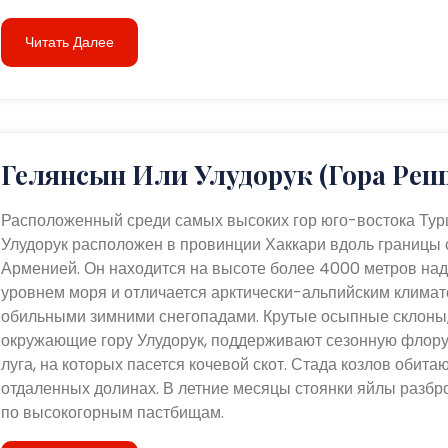
Читать Далее
Гелянсын Или Улудорук (гора Реш
Расположенный среди самых высоких гор юго-востока Тур
Улудорук расположен в провинции Хаккари вдоль границы 
Арменией. Он находится на высоте более 4000 метров над
уровнем моря и отличается арктически-альпийским климат
обильными зимними снегопадами. Крутые осыпные склоны
окружающие гору Улудорук, поддерживают сезонную флору
луга, на которых пасется кочевой скот. Стада козлов обитаю
отдаленных долинах. В летние месяцы стоянки яйлы разб
по высокогорным пастбищам.