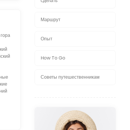
сделать
Маршрут
 гора
Опыт
ский
йский
How To Go
рные
Советы путешественникам
кие
шний