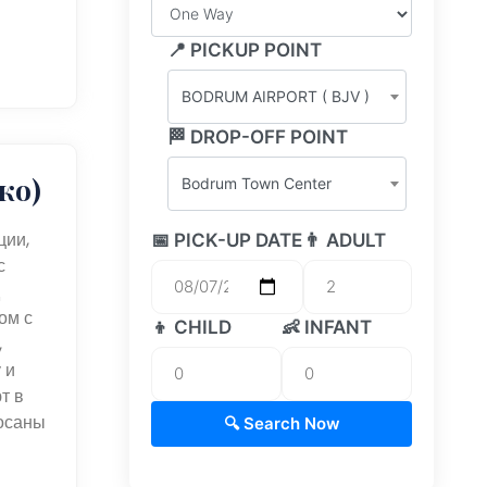
📍 PICKUP POINT
BODRUM AIRPORT ( BJV )
🏁 DROP-OFF POINT
ко)
Bodrum Town Center
ции,
📅 PICK-UP DATE
👨 ADULT
с
ом с
👦 CHILD
👶 INFANT
,
 и
т в
росаны
🔍 Search Now