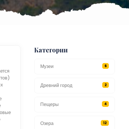
Категории
Музеи
6
ется
утов)
ых
Древний город
2
е
Пещеры
4
е
ковые
е
Озера
12