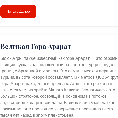
Читать Далее
Великая Гора Арарат
Бююк Агры, также известный как гора Арарат, — это огром
спящий вулкан, расположенный на востоке Турции, недалек
границ с Арменией и Ираном. Это самая высокая вершина
Турции, высота которой составляет 5137 метров (16854 фут
Гора Арарат находится в пределах Агринского региона и
является частью хребта Малого Кавказа. Геологически это
большой стратокон, состоящий в основном из потоков
андезитовой и дацитовой лавы. Радиометрическое датиро
показывает, что последнее извержение произошло несколь
тысяч лет назад в эпоху плейстоцена.